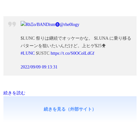
RhΞo/BANDism🅑
@rhe0logy
$LUNC 祭りは継続でオッケーかな。 $LUNA に乗り移る
パターンを狙いたいんだけど。上ヒゲ$25🐥
#LUNC
$USTC
https://t.co/S0OColLdGf
2022/09/09 09:13:31
続きを読む
続きを見る（外部サイト）