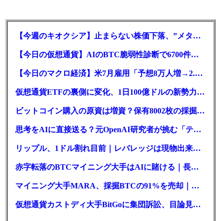
【今週のキオクシア】止まらない株価下落、”メタプラネット化”の指摘は本当？
【今日の仮想通貨】AIのBTC脆弱性診断で6700件の指摘。赤字マイニング企業はAIに賭ける
【今日のマクロ経済】米7月雇用「予想8万人増→2.3万人減」で利上げ観測後退
仮想通貨ETFの裏側に変化、1日100億ドルの新勢力がSEC登録
ビットコイン購入の原資は増資？保有8002枚の採掘企業の実態とは
思考をAIに直接送る？元OpenAI研究者が挑む「テレパシー」開発とは
リップル、1ドル割れ目前｜レバレッジは現物出来高の6倍超
赤字転落のBTCマイニング大手はAIに賭ける｜長期負債17.8億ドル
マイニング大手MARA、採掘BTCの91%を売却｜純損失6億ドル
仮想通貨カストディ大手BitGoに集団訴訟、目論見書が争点に