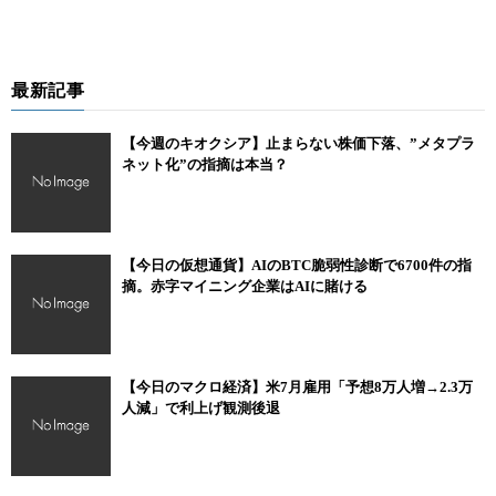
最新記事
【今週のキオクシア】止まらない株価下落、”メタプラ
ネット化”の指摘は本当？
【今日の仮想通貨】AIのBTC脆弱性診断で6700件の指
摘。赤字マイニング企業はAIに賭ける
【今日のマクロ経済】米7月雇用「予想8万人増→2.3万
人減」で利上げ観測後退