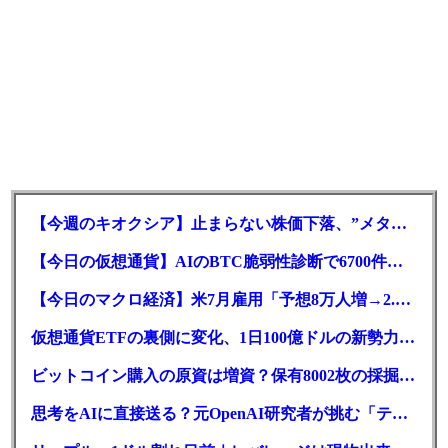
【今週のキオクシア】止まらない株価下落、”メタプラネット化”の指摘は本当？
【今日の仮想通貨】AIのBTC脆弱性診断で6700件の指摘。赤字マイニング企業はAIに賭ける
【今日のマクロ経済】米7月雇用「予想8万人増→2.3万人減」で利上げ観測後退
仮想通貨ETFの裏側に変化、1日100億ドルの新勢力がSEC登録
ビットコイン購入の原資は増資？保有8002枚の採掘企業の実態とは
思考をAIに直接送る？元OpenAI研究者が挑む「テレパシー」開発とは