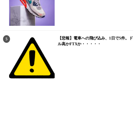
【悲報】電車への飛び込み、1日で5件。ド
ル高かFTXか・・・・・