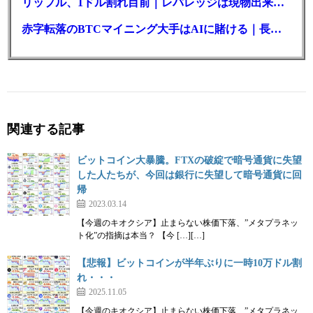
リップル、1ドル割れ目前｜レバレッジは現物出来高の6倍超
赤字転落のBTCマイニング大手はAIに賭ける｜長期負債17.8億ドル
関連する記事
ビットコイン大暴騰。FTXの破綻で暗号通貨に失望
した人たちが、今回は銀行に失望して暗号通貨に回
帰
2023.03.14
【今週のキオクシア】止まらない株価下落、”メタプラネッ
ト化”の指摘は本当？ 【今 […][…]
【悲報】ビットコインが半年ぶりに一時10万ドル割
れ・・・
2025.11.05
【今週のキオクシア】止まらない株価下落、”メタプラネッ