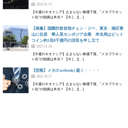
2023.01.15
【今週のキオクシア】止まらない株価下落、”メタプラネッ
ト化”の指摘は本当？ 【今 […][…]
【画像】国際詐欺首領チェン・ジー、東京・港区青
山に住居 華人系カンボジア企業 米当局はビット
コイン約1兆8千億円の没収を申し立て
2025.11.20
【今週のキオクシア】止まらない株価下落、”メタプラネッ
ト化”の指摘は本当？ 【今 […][…]
【悲報】メタ(Facebook) 逝く・・・・
2022.10.27
【今週のキオクシア】止まらない株価下落、”メタプラネッ
ト化”の指摘は本当？ 【今 […][…]