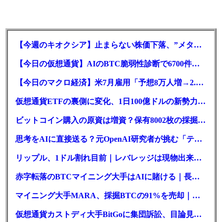
【今週のキオクシア】止まらない株価下落、”メタプラネット化”の指摘は本当？
【今日の仮想通貨】AIのBTC脆弱性診断で6700件の指摘。赤字マイニング企業はAIに賭ける
【今日のマクロ経済】米7月雇用「予想8万人増→2.3万人減」で利上げ観測後退
仮想通貨ETFの裏側に変化、1日100億ドルの新勢力がSEC登録
ビットコイン購入の原資は増資？保有8002枚の採掘企業の実態とは
思考をAIに直接送る？元OpenAI研究者が挑む「テレパシー」開発とは
リップル、1ドル割れ目前｜レバレッジは現物出来高の6倍超
赤字転落のBTCマイニング大手はAIに賭ける｜長期負債17.8億ドル
マイニング大手MARA、採掘BTCの91%を売却｜純損失6億ドル
仮想通貨カストディ大手BitGoに集団訴訟、目論見書が争点に