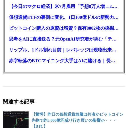
【今日のマクロ経済】米7月雇用「予想8万人増→2.3万人減」で利上げ観測後退
仮想通貨ETFの裏側に変化、1日100億ドルの新勢力がSEC登録
ビットコイン購入の原資は増資？保有8002枚の採掘企業の実態とは
思考をAIに直接送る？元OpenAI研究者が挑む「テレパシー」開発とは
リップル、1ドル割れ目前｜レバレッジは現物出来高の6倍超
赤字転落のBTCマイニング大手はAIに賭ける｜長期負債17.8億ドル
関連する記事
【驚愕】昨日の仮想通貨急騰は何者かビットコイン
先物で約5,000億円成り行き買いの影響か・・・
【BTC】