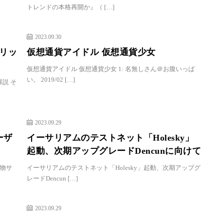
トレンドの本格再開か』（ […]
2023.09.30
リッ
仮想通貨アイドル 仮想通貨少女
仮想通貨アイドル 仮想通貨少女 1: 名無しさん＠お腹いっぱ
い。 2019/02 […]
説 そ
2023.09.29
ーザ
イーサリアムのテストネット「Holesky」
起動、次期アップグレードDencunに向けて
物サ
イーサリアムのテストネット「Holesky」起動、次期アップグ
レードDencun […]
2023.09.29