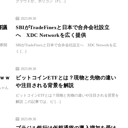
クラウドが、ポリゴン（P […]
2023.09.30
審議
SBIがTradeFinexと日本で合弁会社設立
へ XDC Networkを広く提供
界関
SBIがTradeFinexと日本で合弁会社設立へ XDC Networkを広
く […]
2023.09.30
ｗｗ
ビットコインETFとは？現物と先物の違い
や注目される背景を解説
ちゃん
ビットコインETFとは？現物と先物の違いや注目される背景を
解説 この記事では、ビ […]
2023.09.30