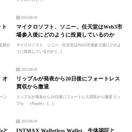
2023.09.29
ット
マイクロソフト、ソニー、任天堂はWeb3市
場参入後にどのように投資しているのか
は延期が
マイクロソフト、ソニー、任天堂はWeb3市場参入後にどのよ
うに投資しているのか […]
2023.09.29
、オ
リップルが発表から20日後にフォートレス
買収から撤退
ーン
リップルが発表から20日後にフォートレス買収から撤退 リッ
プル （Ripple） […]
2023.09.29
eと
INTMAX Walletless Wallet、生体認証と