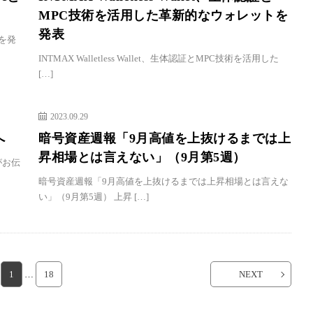
MPC技術を活用した革新的なウォレットを
発表
携を発
INTMAX Walletless Wallet、生体認証とMPC技術を活用した
[…]
2023.09.29
へ
暗号資産週報「9月高値を上抜けるまでは上
昇相場とは言えない」（9月第5週）
がお伝
暗号資産週報「9月高値を上抜けるまでは上昇相場とは言えな
い」（9月第5週） 上昇 […]
1
…
18
NEXT