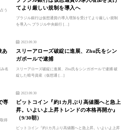
ブラジル銀行は仮想通貨の導入増加を受け
てより厳しい規制を導入へ
を占う
ブラジル銀行は仮想通貨の導入増加を受けてより厳しい規制
を導入へ ブラジル中央銀行 […]
2023.09.30
験あ
スリーアローズ破綻に進展、Zhu氏をシン
ガポールで逮捕
済み名
スリーアローズ破綻に進展、Zhu氏をシンガポールで逮捕 破
綻した暗号資産（仮想通 […]
2023.09.30
で専
ビットコイン『約1カ月ぶり高値圏へと急上
昇。いよいよ上昇トレンドの本格再開か』
（9/30朝）
の取得
ビットコイン『約1カ月ぶり高値圏へと急上昇。いよいよ上昇