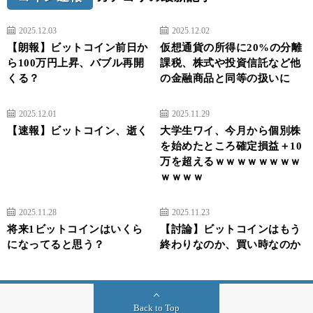
2025.12.03
2025.12.02
【朗報】ビットコイン前日か
仮想通貨の所得に20%の分離
ら100万円上昇、バブル再開
課税、株式や投資信託など他
くる？
の金融商品と同等の扱いに
2025.12.01
2025.11.29
【速報】ビットコイン、逝く
大学生ワイ、今月から個別株
を始めたところ確定損益＋10
万を超えるｗｗｗｗｗｗｗｗ
ｗｗｗｗ
2025.11.28
2025.11.23
将来1ビットコインはいくら
【討論】ビットコインはもう
になってると思う？
終わりなのか、買い時なのか
Back to Top