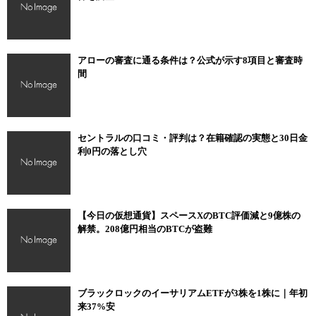
アローの審査に通る条件は？公式が示す8項目と審査時
間
セントラルの口コミ・評判は？在籍確認の実態と30日金
利0円の落とし穴
【今日の仮想通貨】スペースXのBTC評価減と9億株の
解禁。208億円相当のBTCが盗難
ブラックロックのイーサリアムETFが3株を1株に｜年初
来37%安