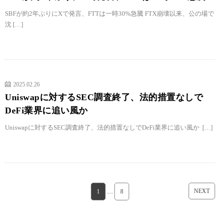
SBFが約2年ぶりにXで発言、FTTは一時30%急騰 FTX崩壊以来、公の場で
沈 […]
2025.02.26
Uniswapに対するSEC調査終了、法的措置なしで
DeFi業界に追い風か
Uniswapに対するSEC調査終了、法的措置なしでDeFi業界に追い風か […]
NEXT
1
…
8