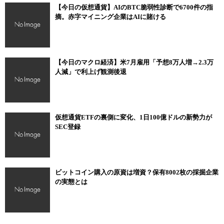
【今日の仮想通貨】AIのBTC脆弱性診断で6700件の指
摘。赤字マイニング企業はAIに賭ける
【今日のマクロ経済】米7月雇用「予想8万人増→2.3万
人減」で利上げ観測後退
仮想通貨ETFの裏側に変化、1日100億ドルの新勢力が
SEC登録
ビットコイン購入の原資は増資？保有8002枚の採掘企業
の実態とは