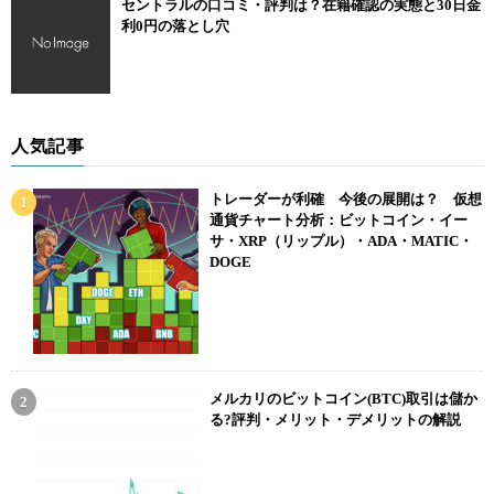
セントラルの口コミ・評判は？在籍確認の実態と30日金
利0円の落とし穴
人気記事
トレーダーが利確 今後の展開は？ 仮想
通貨チャート分析：ビットコイン・イー
サ・XRP（リップル）・ADA・MATIC・
DOGE
メルカリのビットコイン(BTC)取引は儲か
る?評判・メリット・デメリットの解説