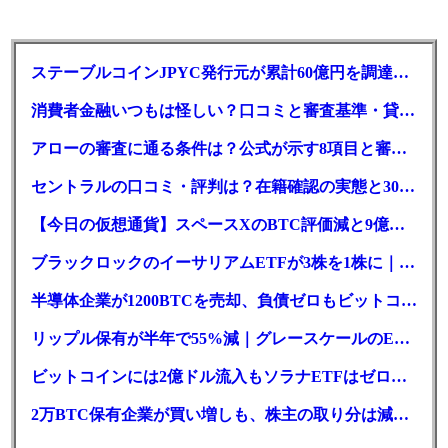
ステーブルコインJPYC発行元が累計60億円を調達、物流大手も出資参画
消費者金融いつもは怪しい？口コミと審査基準・貸付条件を調査
アローの審査に通る条件は？公式が示す8項目と審査時間
セントラルの口コミ・評判は？在籍確認の実態と30日金利0円の落とし穴
【今日の仮想通貨】スペースXのBTC評価減と9億株の解禁。208億円相当のBTCが盗難
ブラックロックのイーサリアムETFが3株を1株に｜年初来37%安
半導体企業が1200BTCを売却、負債ゼロもビットコイン戦略は後退
リップル保有が半年で55%減｜グレースケールのETF、純資産1.6億ドル減
ビットコインには2億ドル流入もソラナETFはゼロ｜5営業日連続で停止
2万BTC保有企業が買い増しも、株主の取り分は減少｜目標と逆行