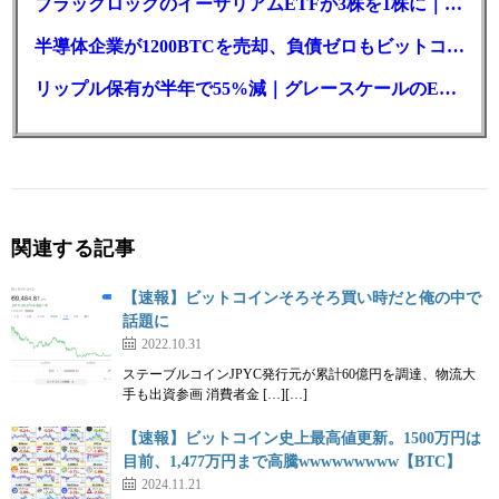
ブラックロックのイーサリアムETFが3株を1株に｜年初来37%安
半導体企業が1200BTCを売却、負債ゼロもビットコイン戦略は後退
リップル保有が半年で55%減｜グレースケールのETF、純資産1.6億ドル減
関連する記事
【速報】ビットコインそろそろ買い時だと俺の中で
話題に
2022.10.31
ステーブルコインJPYC発行元が累計60億円を調達、物流大
手も出資参画 消費者金 […][…]
【速報】ビットコイン史上最高値更新。1500万円は
目前、1,477万円まで高騰wwwwwwwww【BTC】
2024.11.21