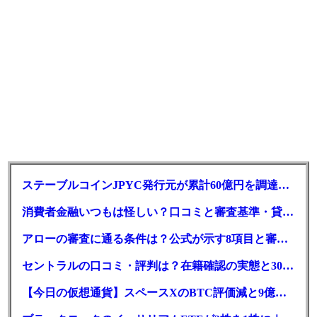
ステーブルコインJPYC発行元が累計60億円を調達、物流大手も出資参画
消費者金融いつもは怪しい？口コミと審査基準・貸付条件を調査
アローの審査に通る条件は？公式が示す8項目と審査時間
セントラルの口コミ・評判は？在籍確認の実態と30日金利0円の落とし穴
【今日の仮想通貨】スペースXのBTC評価減と9億株の解禁。208億円相当のBTCが盗難