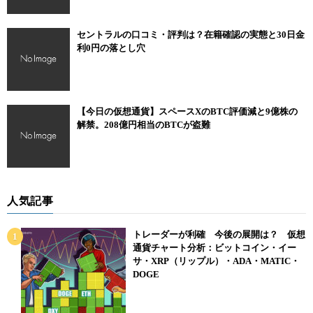
セントラルの口コミ・評判は？在籍確認の実態と30日金
利0円の落とし穴
【今日の仮想通貨】スペースXのBTC評価減と9億株の
解禁。208億円相当のBTCが盗難
人気記事
トレーダーが利確 今後の展開は？ 仮想
通貨チャート分析：ビットコイン・イー
サ・XRP（リップル）・ADA・MATIC・
DOGE