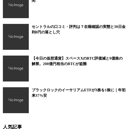
間
セントラルの口コミ・評判は？在籍確認の実態と30日金
利0円の落とし穴
【今日の仮想通貨】スペースXのBTC評価減と9億株の
解禁。208億円相当のBTCが盗難
ブラックロックのイーサリアムETFが3株を1株に｜年初
来37%安
人気記事