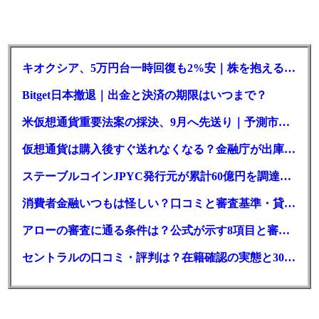
キオクシア、5万円台一時回復も2%安｜株を抱える東芝は純利益30倍
Bitget日本撤退｜出金と決済の期限はいつまで？
米仮想通貨重要法案の採決、9月へ先送り｜予測市場の成立確率は14%に
仮想通貨は購入後すぐ送れなくなる？金融庁が出庫制限を要請
ステーブルコインJPYC発行元が累計60億円を調達、物流大手も出資参画
消費者金融いつもは怪しい？口コミと審査基準・貸付条件を調査
アローの審査に通る条件は？公式が示す8項目と審査時間
セントラルの口コミ・評判は？在籍確認の実態と30日金利0円の落とし穴