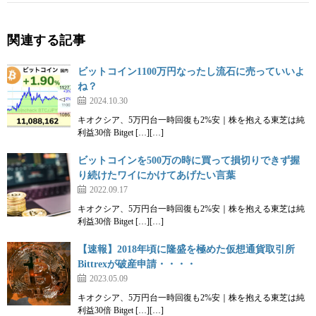
関連する記事
ビットコイン1100万円なったし流石に売っていいよ
ね？
2024.10.30
キオクシア、5万円台一時回復も2%安｜株を抱える東芝は純
利益30倍 Bitget […][…]
ビットコインを500万の時に買って損切りできず握
り続けたワイにかけてあげたい言葉
2022.09.17
キオクシア、5万円台一時回復も2%安｜株を抱える東芝は純
利益30倍 Bitget […][…]
【速報】2018年頃に隆盛を極めた仮想通貨取引所
Bittrexが破産申請・・・・
2023.05.09
キオクシア、5万円台一時回復も2%安｜株を抱える東芝は純
利益30倍 Bitget […][…]