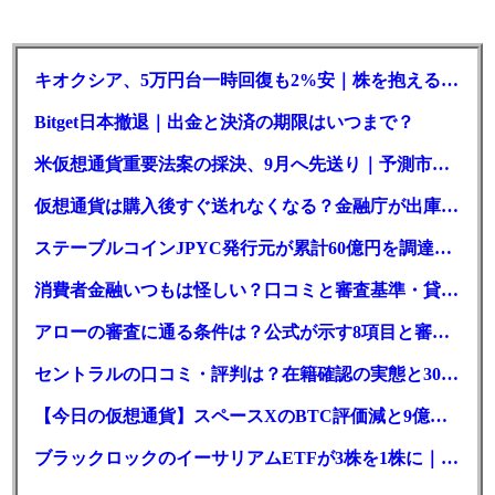
キオクシア、5万円台一時回復も2%安｜株を抱える東芝は純利益30倍
Bitget日本撤退｜出金と決済の期限はいつまで？
米仮想通貨重要法案の採決、9月へ先送り｜予測市場の成立確率は14%に
仮想通貨は購入後すぐ送れなくなる？金融庁が出庫制限を要請
ステーブルコインJPYC発行元が累計60億円を調達、物流大手も出資参画
消費者金融いつもは怪しい？口コミと審査基準・貸付条件を調査
アローの審査に通る条件は？公式が示す8項目と審査時間
セントラルの口コミ・評判は？在籍確認の実態と30日金利0円の落とし穴
【今日の仮想通貨】スペースXのBTC評価減と9億株の解禁。208億円相当のBTCが盗難
ブラックロックのイーサリアムETFが3株を1株に｜年初来37%安