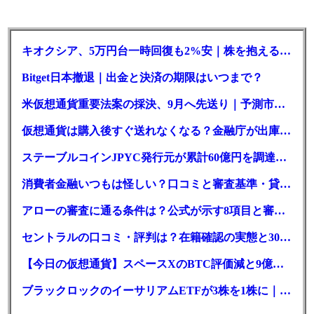
キオクシア、5万円台一時回復も2%安｜株を抱える東芝は純利益30倍
Bitget日本撤退｜出金と決済の期限はいつまで？
米仮想通貨重要法案の採決、9月へ先送り｜予測市場の成立確率は14%に
仮想通貨は購入後すぐ送れなくなる？金融庁が出庫制限を要請
ステーブルコインJPYC発行元が累計60億円を調達、物流大手も出資参画
消費者金融いつもは怪しい？口コミと審査基準・貸付条件を調査
アローの審査に通る条件は？公式が示す8項目と審査時間
セントラルの口コミ・評判は？在籍確認の実態と30日金利0円の落とし穴
【今日の仮想通貨】スペースXのBTC評価減と9億株の解禁。208億円相当のBTCが盗難
ブラックロックのイーサリアムETFが3株を1株に｜年初来37%安