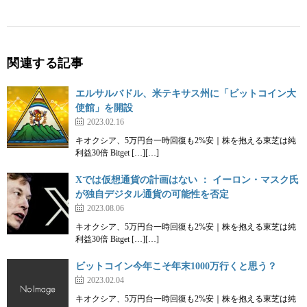
関連する記事
エルサルバドル、米テキサス州に「ビットコイン大
使館」を開設
2023.02.16
キオクシア、5万円台一時回復も2%安｜株を抱える東芝は純
利益30倍 Bitget […][…]
Xでは仮想通貨の計画はない ： イーロン・マスク氏
が独自デジタル通貨の可能性を否定
2023.08.06
キオクシア、5万円台一時回復も2%安｜株を抱える東芝は純
利益30倍 Bitget […][…]
ビットコイン今年こそ年末1000万行くと思う？
2023.02.04
キオクシア、5万円台一時回復も2%安｜株を抱える東芝は純