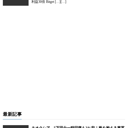
利益30倍 Bitget […][…]
最新記事
キオクシア、5万円台一時回復も2%安｜株を抱える東芝