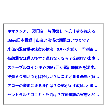
キオクシア、5万円台一時回復も2%安｜株を抱える東芝は純利益30倍
Bitget日本撤退｜出金と決済の期限はいつまで？
米仮想通貨重要法案の採決、9月へ先送り｜予測市場の成立確率は14%に
仮想通貨は購入後すぐ送れなくなる？金融庁が出庫制限を要請
ステーブルコインJPYC発行元が累計60億円を調達、物流大手も出資参画
消費者金融いつもは怪しい？口コミと審査基準・貸付条件を調査
アローの審査に通る条件は？公式が示す8項目と審査時間
セントラルの口コミ・評判は？在籍確認の実態と30日金利0円の落とし穴