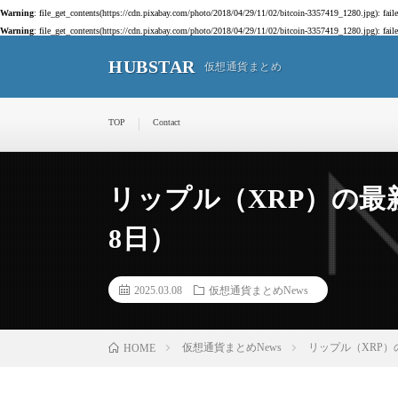
Warning
: file_get_contents(https://cdn.pixabay.com/photo/2018/04/29/11/02/bitcoin-3357419_1280.jpg): fai
Warning
: file_get_contents(https://cdn.pixabay.com/photo/2018/04/29/11/02/bitcoin-3357419_1280.jpg): fai
HUBSTAR
仮想通貨まとめ
TOP
Contact
リップル（XRP）の最新
8日）
2025.03.08
仮想通貨まとめNews
仮想通貨まとめNews
リップル（XRP）
HOME