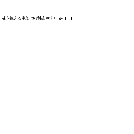
抱える東芝は純利益30倍 Bitget […][…]