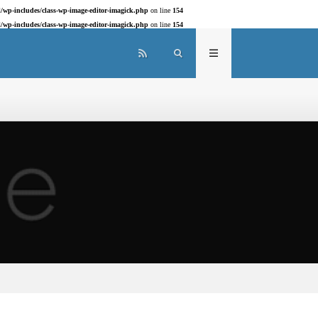
/wp-includes/class-wp-image-editor-imagick.php
on line
154
/wp-includes/class-wp-image-editor-imagick.php
on line
154