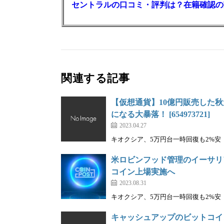
セントラルの口コミ・評判は？在籍確認の
関連する記事
【仮想通貨】10億円販売した秋
になる大暴落！ [654973721]
2023.04.27
キオクシア、5万円台一時回復も2%安｜株を
米ロビンフッド管理のイーサリア
コイン上場実施へ
2023.08.31
キオクシア、5万円台一時回復も2%安｜株を
キャッシュアップのビットコイ