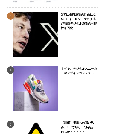
Xでは仮想通貨の計画はな
い ： イーロン・マスク氏
が独自デジタル通貨の可能
性を否定
ナイキ、デジタルスニーカ
ーのデザインコンテスト
【悲報】電車への飛び込
み、1日で5件。ドル高か
FTXか・・・・・