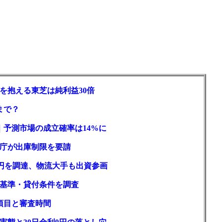
を抱える東芝は純利益30倍
まで？
｜予測市場の成立確率は14%に
庁が出庫制限を要請
億円を調達、物流大手も出資参画
基準・貸付条件を調査
項目と審査時間