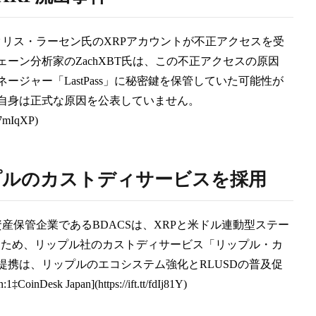
るクリス・ラーセン氏のXRPアカウントが不正アクセスを受
ーン分析家のZachXBT氏は、この不正アクセスの原因
ージャー「LastPass」に秘密鍵を保管していた可能性が
自身は正式な原因を公表していません。
/R7mIqXP)
リップルのカストディサービスを採用
号資産保管企業であるBDACSは、XRPと米ドル連動型ステー
るため、リップル社のカストディサービス「リップル・カ
携は、リップルのエコシステム強化とRLUSDの普及促
nDesk Japan](https://ift.tt/fdIj81Y)