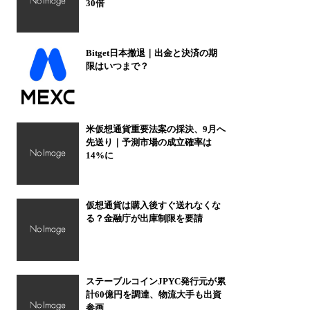
30倍
Bitget日本撤退｜出金と決済の期
限はいつまで？
米仮想通貨重要法案の採決、9月へ
先送り｜予測市場の成立確率は
14%に
仮想通貨は購入後すぐ送れなくな
る？金融庁が出庫制限を要請
ステーブルコインJPYC発行元が累
計60億円を調達、物流大手も出資
参画