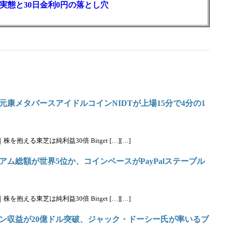
実態と30日金利0円の落とし穴
元康メタバースアイドルコインNIDTが上場15分で4分の1
抱える東芝は純利益30倍 Bitget […][…]
ム総額が世界5位か、コインベースがPayPalステーブル
抱える東芝は純利益30倍 Bitget […][…]
ン収益が20億ドル突破、ジャック・ドーシー氏が率いるブ