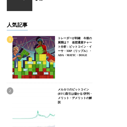
人気記事
トレーダーが利確 今後の
展開は？ 仮想通貨チャー
ト分析：ビットコイン・イ
ーサ・XRP（リップル）・
ADA・MATIC・DOGE
メルカリのビットコイン
(BTC)取引は儲かる?評判・
メリット・デメリットの解
説