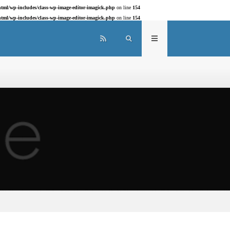
tml/wp-includes/class-wp-image-editor-imagick.php
on line
154
tml/wp-includes/class-wp-image-editor-imagick.php
on line
154