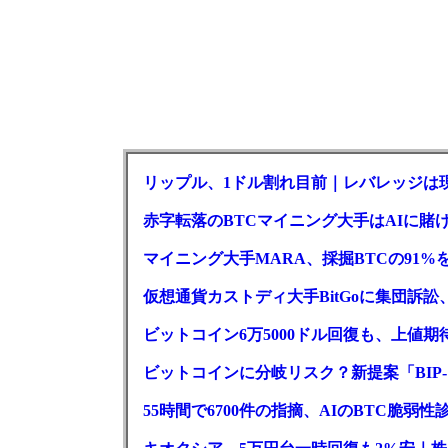
リップル、1ドル割れ目前｜レバレッジは
赤字転落のBTCマイニング大手はAIに賭け
マイニング大手MARA、採掘BTCの91%
仮想通貨カストディ大手BitGoに集団訴
ビットコイン6万5000ドル回復も、上値期
ビットコインに分岐リスク？新提案「BIP-
55時間で6700件の指摘、AIのBTC脆弱