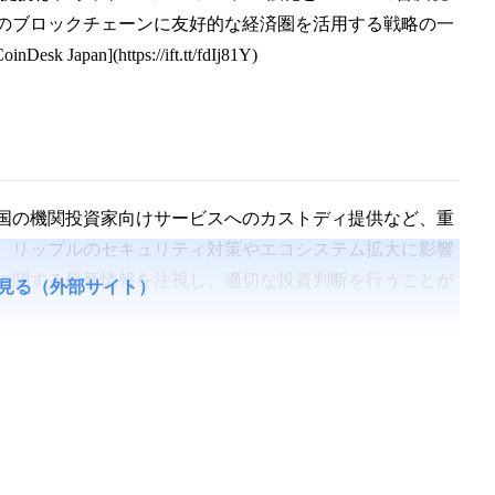
のブロックチェーンに友好的な経済圏を活用する戦略の一
sk Japan](https://ift.tt/fdIj81Y)
韓国の機関投資家向けサービスへのカストディ提供など、重
、リップルのセキュリティ対策やエコシステム拡大に影響
に関する最新情報を注視し、適切な投資判断を行うことが
見る（外部サイト）