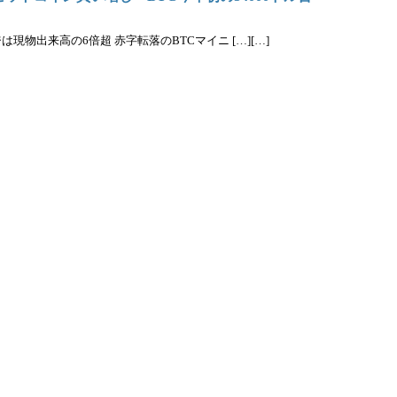
物出来高の6倍超 赤字転落のBTCマイニ […][…]