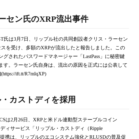
ラーセン氏のXRP流出事件
BT氏は3月7日、リップル社の共同創設者クリス・ラーセン
クセスを受け、多額のXRPが流出したと報告しました。この
グされたパスワードマネージャー「LastPass」に秘密鍵
ます。ラーセン氏自身は、流出の原因を正式には公表して
https://ift.tt/R7mIqXP)
プル・カストディを採用
Sは2月26日、XRPと米ドル連動型ステーブルコイン
ディサービス「リップル・カストディ（Ripple
この提携は、リップルのエコシステム強化とRLUSDの普及促