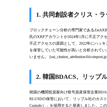
1. 共同創設者クリス・
ブロックチェーン分析の専門家であるZachX
氏のXRPアカウントが2024年1月に不正ア
不正アクセスの原因として、2022年にハッキン
を保管していた可能性が高いと分析されてい
いません。 [oai_citation_attribution:0‡coinpost.jp](
2. 韓国BDACS、リッ
韓国の機関投資家向け暗号資産保管企業BDAC
RLUSDの保管において、リップル社のカスト
Custody）」を採用すると発表しました。