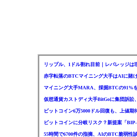
リップル、1ドル割れ目前｜レバレッジは
赤字転落のBTCマイニング大手はAIに賭け
マイニング大手MARA、採掘BTCの91%
仮想通貨カストディ大手BitGoに集団訴
ビットコイン6万5000ドル回復も、上値期
ビットコインに分岐リスク？新提案「BIP-
55時間で6700件の指摘、AIのBTC脆弱