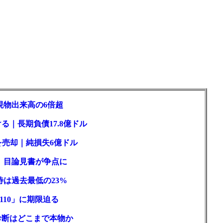
現物出来高の6倍超
る｜長期負債17.8億ドル
を売却｜純損失6億ドル
訟、目論見書が争点に
待は過去最低の23%
110」に期限迫る
性診断はどこまで本物か