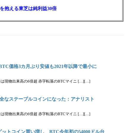
を抱える東芝は純利益30倍
BTC価格3カ月ぶり安値も2021年以降で最小に
物出来高の6倍超 赤字転落のBTCマイニ […][…]
全なステーブルコインになった：アナリスト
物出来高の6倍超 赤字転落のBTCマイニ […][…]
ットコイン買い増し BTC今年初の54000ドル台