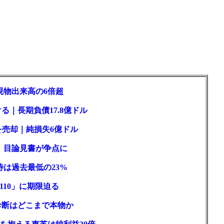
現物出来高の6倍超
る｜長期負債17.8億ドル
を売却｜純損失6億ドル
訟、目論見書が争点に
待は過去最低の23%
110」に期限迫る
性診断はどこまで本物か