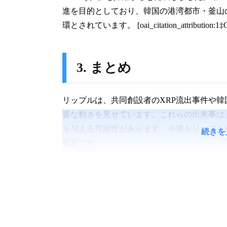
進を目的としており、韓国の港湾都市・釜山
環とされています。 [oai_citation_attribution:1‡CoinDe
3. まとめ
リップルは、共同創設者のXRP流出事件や
要な動きを見せています。これらの出来事は
を与える可能性があります。今後もリップル
続きを
重要です。