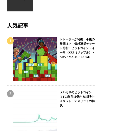
人気記事
トレーダーが利確 今後の
展開は？ 仮想通貨チャー
ト分析：ビットコイン・イ
ーサ・XRP（リップル）・
ADA・MATIC・DOGE
メルカリのビットコイン
(BTC)取引は儲かる?評判・
メリット・デメリットの解
説