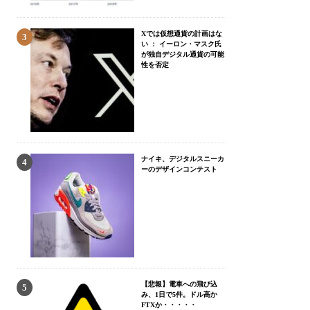
Xでは仮想通貨の計画はな
い ： イーロン・マスク氏
が独自デジタル通貨の可能
性を否定
ナイキ、デジタルスニーカ
ーのデザインコンテスト
【悲報】電車への飛び込
み、1日で5件。ドル高か
FTXか・・・・・