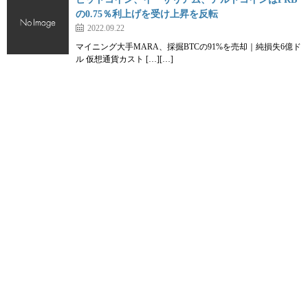
の0.75％利上げを受け上昇を反転
2022.09.22
マイニング大手MARA、採掘BTCの91%を売却｜純損失6億ド
ル 仮想通貨カスト […][…]