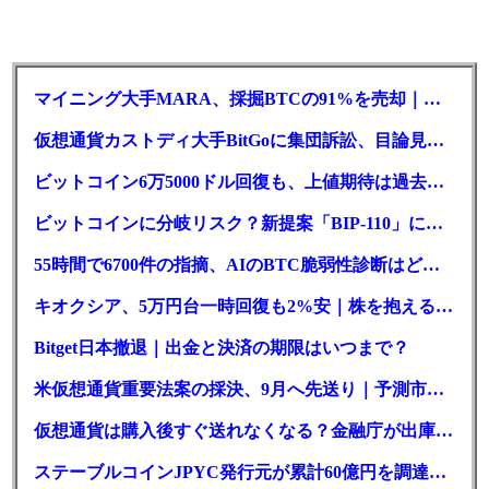
マイニング大手MARA、採掘BTCの91%を売却｜純損失6億ドル
仮想通貨カストディ大手BitGoに集団訴訟、目論見書が争点に
ビットコイン6万5000ドル回復も、上値期待は過去最低の23%
ビットコインに分岐リスク？新提案「BIP-110」に期限迫る
55時間で6700件の指摘、AIのBTC脆弱性診断はどこまで本物か
キオクシア、5万円台一時回復も2%安｜株を抱える東芝は純利益30倍
Bitget日本撤退｜出金と決済の期限はいつまで？
米仮想通貨重要法案の採決、9月へ先送り｜予測市場の成立確率は14%に
仮想通貨は購入後すぐ送れなくなる？金融庁が出庫制限を要請
ステーブルコインJPYC発行元が累計60億円を調達、物流大手も出資参画