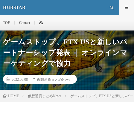
HUBSTAR
TOP
Contact
ゲームストップ、FTX USと新しいパ
ートナーシップ発表 ｜ オンラインマ
ーケティングで協力
2022.09.08
仮想通貨まとめNews
HOME
仮想通貨まとめNews
ゲームストップ、FTX USと新しいパ