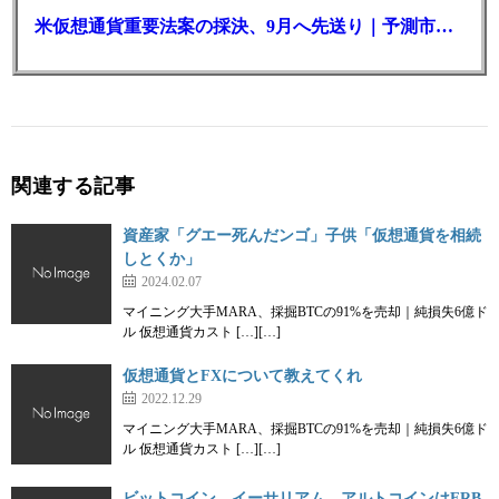
米仮想通貨重要法案の採決、9月へ先送り｜予測市場の成立確率は14%に
関連する記事
資産家「グエー死んだンゴ」子供「仮想通貨を相続
しとくか」
2024.02.07
マイニング大手MARA、採掘BTCの91%を売却｜純損失6億ド
ル 仮想通貨カスト […][…]
仮想通貨とFXについて教えてくれ
2022.12.29
マイニング大手MARA、採掘BTCの91%を売却｜純損失6億ド
ル 仮想通貨カスト […][…]
ビットコイン、イーサリアム、アルトコインはFRB