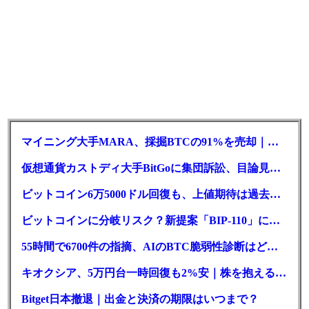
マイニング大手MARA、採掘BTCの91%を売却｜純損失6億ドル
仮想通貨カストディ大手BitGoに集団訴訟、目論見書が争点に
ビットコイン6万5000ドル回復も、上値期待は過去最低の23%
ビットコインに分岐リスク？新提案「BIP-110」に期限迫る
55時間で6700件の指摘、AIのBTC脆弱性診断はどこまで本物か
キオクシア、5万円台一時回復も2%安｜株を抱える東芝は純利益30倍
Bitget日本撤退｜出金と決済の期限はいつまで？