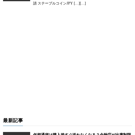
請 ステーブルコインJPY […][…]
最新記事
仮想通貨は購入後すぐ送れなくなる？金融庁が出庫制限