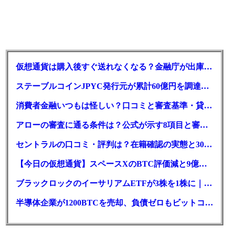
仮想通貨は購入後すぐ送れなくなる？金融庁が出庫制限を要請
ステーブルコインJPYC発行元が累計60億円を調達、物流大手も出資参画
消費者金融いつもは怪しい？口コミと審査基準・貸付条件を調査
アローの審査に通る条件は？公式が示す8項目と審査時間
セントラルの口コミ・評判は？在籍確認の実態と30日金利0円の落とし穴
【今日の仮想通貨】スペースXのBTC評価減と9億株の解禁。208億円相当のBTCが盗難
ブラックロックのイーサリアムETFが3株を1株に｜年初来37%安
半導体企業が1200BTCを売却、負債ゼロもビットコイン戦略は後退