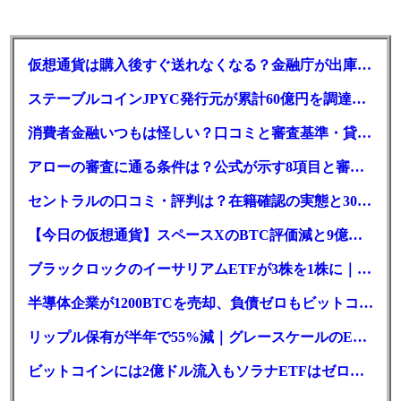
仮想通貨は購入後すぐ送れなくなる？金融庁が出庫制限を要請
ステーブルコインJPYC発行元が累計60億円を調達、物流大手も出資参画
消費者金融いつもは怪しい？口コミと審査基準・貸付条件を調査
アローの審査に通る条件は？公式が示す8項目と審査時間
セントラルの口コミ・評判は？在籍確認の実態と30日金利0円の落とし穴
【今日の仮想通貨】スペースXのBTC評価減と9億株の解禁。208億円相当のBTCが盗難
ブラックロックのイーサリアムETFが3株を1株に｜年初来37%安
半導体企業が1200BTCを売却、負債ゼロもビットコイン戦略は後退
リップル保有が半年で55%減｜グレースケールのETF、純資産1.6億ドル減
ビットコインには2億ドル流入もソラナETFはゼロ｜5営業日連続で停止