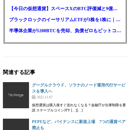
【今日の仮想通貨】スペースXのBTC評価減と9億株の解禁。208億円相当のBTCが盗難
ブラックロックのイーサリアムETFが3株を1株に｜年初来37%安
半導体企業が1200BTCを売却、負債ゼロもビットコイン戦略は後退
関連する記事
グーグルクラウド、ソラナのノード運用代行サービ
スを導入へ
2022.11.07
仮想通貨は購入後すぐ送れなくなる？金融庁が出庫制限を要
請 ステーブルコインJPY […][…]
PEPEなど、バイナンスに新規上場 7つの通貨ペア
廃止も