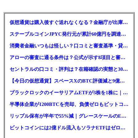
仮想通貨は購入後すぐ送れなくなる？金融庁が出庫制限を要請
ステーブルコインJPYC発行元が累計60億円を調達、物流大手も出資参画
消費者金融いつもは怪しい？口コミと審査基準・貸付条件を調査
アローの審査に通る条件は？公式が示す8項目と審査時間
セントラルの口コミ・評判は？在籍確認の実態と30日金利0円の落とし穴
【今日の仮想通貨】スペースXのBTC評価減と9億株の解禁。208億円相当のBTCが盗難
ブラックロックのイーサリアムETFが3株を1株に｜年初来37%安
半導体企業が1200BTCを売却、負債ゼロもビットコイン戦略は後退
リップル保有が半年で55%減｜グレースケールのETF、純資産1.6億ドル減
ビットコインには2億ドル流入もソラナETFはゼロ｜5営業日連続で停止