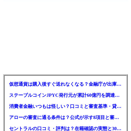
仮想通貨は購入後すぐ送れなくなる？金融庁が出庫制限を要請
ステーブルコインJPYC発行元が累計60億円を調達、物流大手も出資参画
消費者金融いつもは怪しい？口コミと審査基準・貸付条件を調査
アローの審査に通る条件は？公式が示す8項目と審査時間
セントラルの口コミ・評判は？在籍確認の実態と30日金利0円の落とし穴