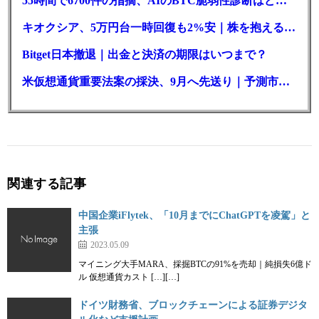
55時間で6700件の指摘、AIのBTC脆弱性診断はどこまで本物か
キオクシア、5万円台一時回復も2%安｜株を抱える東芝は純利益30倍
Bitget日本撤退｜出金と決済の期限はいつまで？
米仮想通貨重要法案の採決、9月へ先送り｜予測市場の成立確率は14%に
関連する記事
中国企業iFlytek、「10月までにChatGPTを凌駕」と
主張
2023.05.09
マイニング大手MARA、採掘BTCの91%を売却｜純損失6億ド
ル 仮想通貨カスト […][…]
ドイツ財務省、ブロックチェーンによる証券デジタ