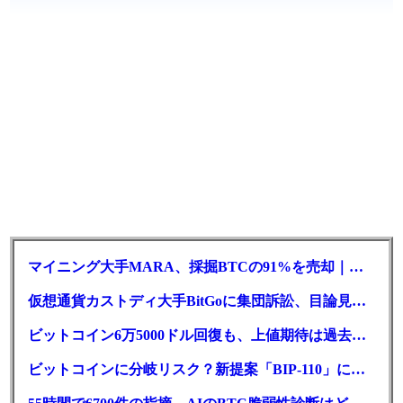
マイニング大手MARA、採掘BTCの91%を売却｜純損失6億ドル
仮想通貨カストディ大手BitGoに集団訴訟、目論見書が争点に
ビットコイン6万5000ドル回復も、上値期待は過去最低の23%
ビットコインに分岐リスク？新提案「BIP-110」に期限迫る