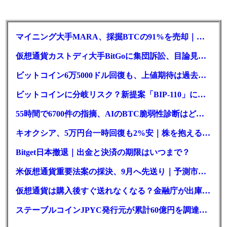
マイニング大手MARA、採掘BTCの91%を売却｜純損失6億ドル
仮想通貨カストディ大手BitGoに集団訴訟、目論見書が争点に
ビットコイン6万5000ドル回復も、上値期待は過去最低の23%
ビットコインに分岐リスク？新提案「BIP-110」に期限迫る
55時間で6700件の指摘、AIのBTC脆弱性診断はどこまで本物か
キオクシア、5万円台一時回復も2%安｜株を抱える東芝は純利益30倍
Bitget日本撤退｜出金と決済の期限はいつまで？
米仮想通貨重要法案の採決、9月へ先送り｜予測市場の成立確率は14%に
仮想通貨は購入後すぐ送れなくなる？金融庁が出庫制限を要請
ステーブルコインJPYC発行元が累計60億円を調達、物流大手も出資参画