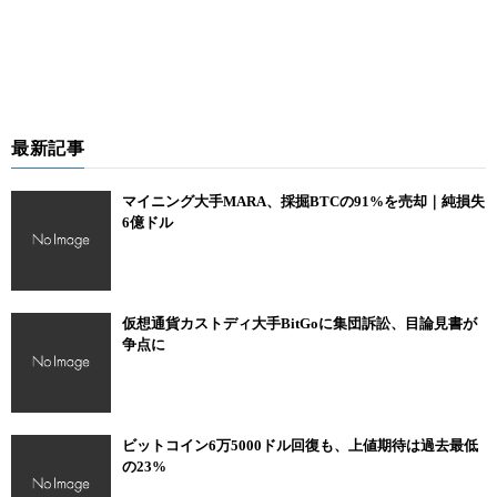
最新記事
マイニング大手MARA、採掘BTCの91%を売却｜純損失
6億ドル
仮想通貨カストディ大手BitGoに集団訴訟、目論見書が
争点に
ビットコイン6万5000ドル回復も、上値期待は過去最低
の23%