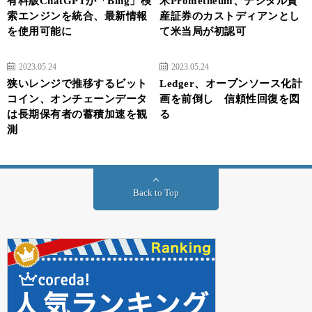
有料版ChatGPTが「Bing」検
米Prometheum、デジタル資
索エンジンを統合、最新情報
産証券のカストディアンとし
を使用可能に
て米当局が初認可
2023.05.24
2023.05.24
狭いレンジで推移するビット
Ledger、オープンソース化計
コイン、オンチェーンデータ
画を前倒し 信頼性回復を図
は長期保有者の蓄積加速を観
る
測
Back to Top