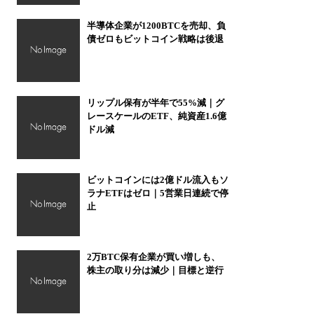
半導体企業が1200BTCを売却、負
債ゼロもビットコイン戦略は後退
リップル保有が半年で55%減｜グ
レースケールのETF、純資産1.6億
ドル減
ビットコインには2億ドル流入もソ
ラナETFはゼロ｜5営業日連続で停
止
2万BTC保有企業が買い増しも、
株主の取り分は減少｜目標と逆行