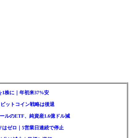
1株に｜年初来37%安
ロもビットコイン戦略は後退
ルのETF、純資産1.6億ドル減
Fはゼロ｜5営業日連続で停止