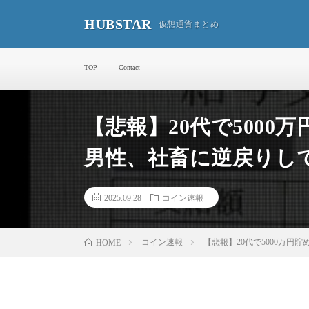
HUBSTAR
仮想通貨まとめ
TOP
Contact
【悲報】20代で5000
男性、社畜に逆戻りし
2025.09.28
コイン速報
コイン速報
【悲報】20代で5000万円
HOME