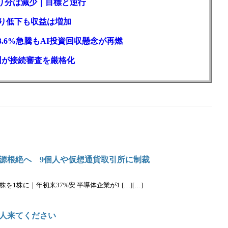
取り分は減少｜目標と逆行
回り低下も収益は増加
3.6%急騰もAI投資回収懸念が再燃
州が接続審査を厳格化
源根絶へ 9個人や仮想通貨取引所に制裁
を1株に｜年初来37%安 半導体企業が1 […][…]
人来てください