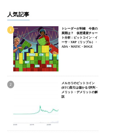
人気記事
トレーダーが利確 今後の
展開は？ 仮想通貨チャー
ト分析：ビットコイン・イ
ーサ・XRP（リップル）・
ADA・MATIC・DOGE
メルカリのビットコイン
(BTC)取引は儲かる?評判・
メリット・デメリットの解
説