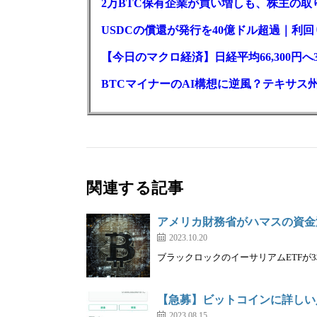
2万BTC保有企業が買い増しも、株主の
USDCの償還が発行を40億ドル超過｜利
【今日のマクロ経済】日経平均66,300円へ
BTCマイナーのAI構想に逆風？テキサス
関連する記事
アメリカ財務省がハマスの資金
2023.10.20
ブラックロックのイーサリアムETFが3株
【急募】ビットコインに詳しい
2023.08.15