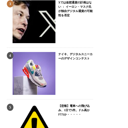
Xでは仮想通貨の計画はな
い ： イーロン・マスク氏
が独自デジタル通貨の可能
性を否定
ナイキ、デジタルスニーカ
ーのデザインコンテスト
【悲報】電車への飛び込
み、1日で5件。ドル高か
FTXか・・・・・