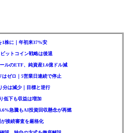
1株に｜年初来37%安
ロもビットコイン戦略は後退
ルのETF、純資産1.6億ドル減
Fはゼロ｜5営業日連続で停止
取り分は減少｜目標と逆行
回り低下も収益は増加
3.6%急騰もAI投資回収懸念が再燃
州が接続審査を厳格化
確認、独自の方式を徹底解説