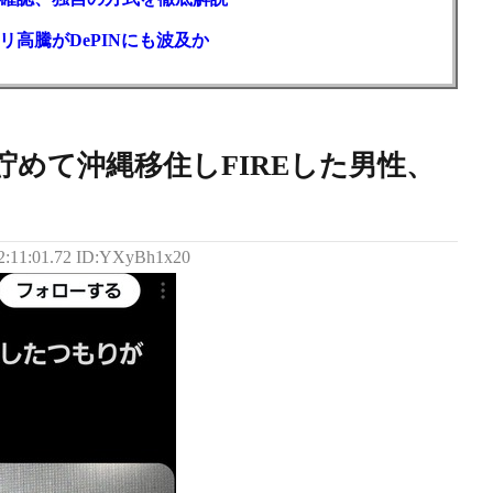
高騰がDePINにも波及か
円貯めて沖縄移住しFIREした男性、
2:11:01.72 ID:YXyBh1x20