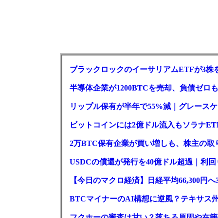
ブラックロックのイーサリアムETFが3株を
半導体企業が1200BTCを売却、負債ゼ
リップル保有が半年で55%減｜グレースケー
ビットコインには2億ドル流入もソラナET
2万BTC保有企業が買い増しも、株主の
USDCの償還が発行を40億ドル超過｜利
【今日のマクロ経済】日経平均66,300円へ
BTCマイナーのAI構想に逆風？テキサス
フクホーの審査は甘い？落ちる原因や在籍