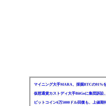
マイニング大手MARA、採掘BTCの91%
仮想通貨カストディ大手BitGoに集団訴
ビットコイン6万5000ドル回復も、上値期