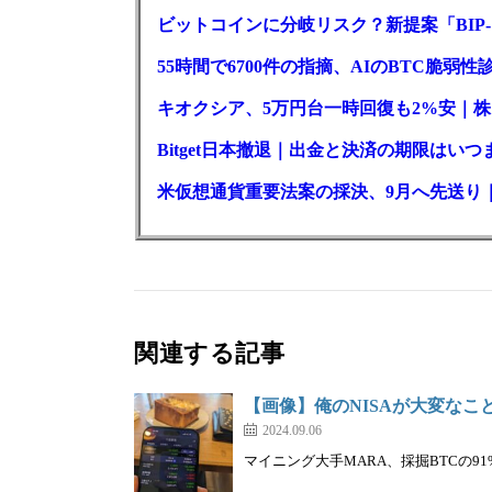
ビットコインに分岐リスク？新提案「BIP-
55時間で6700件の指摘、AIのBTC脆弱
キオクシア、5万円台一時回復も2%安｜株
Bitget日本撤退｜出金と決済の期限はいつ
米仮想通貨重要法案の採決、9月へ先送り
関連する記事
【画像】俺のNISAが大変なこ
2024.09.06
マイニング大手MARA、採掘BTCの91