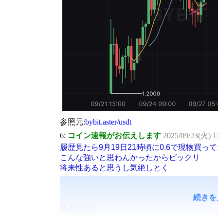
参照元:
bybit.aster/usdt
6:
コイン速報がお伝えします
2025/09/23(火) 13
履歴見たら9月19日21時頃に0.6で現物買っ
こんな強いと思わんかったからビックリ
将来性あると思うし気絶しとく
続きを
続きを読む