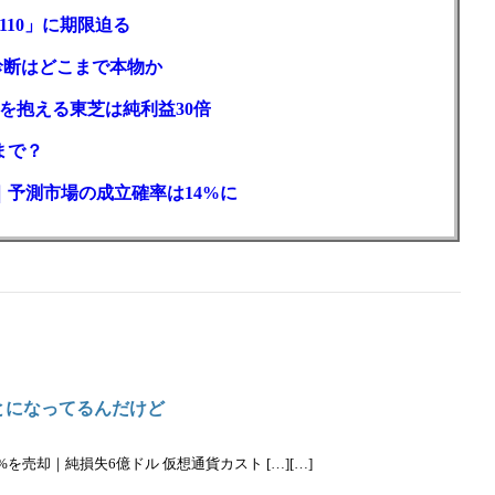
110」に期限迫る
性診断はどこまで本物か
を抱える東芝は純利益30倍
まで？
｜予測市場の成立確率は14%に
とになってるんだけど
%を売却｜純損失6億ドル 仮想通貨カスト […][…]