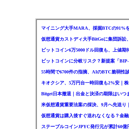
マイニング大手MARA、採掘BTCの91%
仮想通貨カストディ大手BitGoに集団訴
ビットコイン6万5000ドル回復も、上値期
ビットコインに分岐リスク？新提案「BIP-
55時間で6700件の指摘、AIのBTC脆弱
キオクシア、5万円台一時回復も2%安｜株
Bitget日本撤退｜出金と決済の期限はいつ
米仮想通貨重要法案の採決、9月へ先送り
仮想通貨は購入後すぐ送れなくなる？金融
ステーブルコインJPYC発行元が累計60