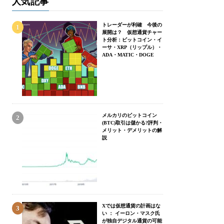
人気記事
トレーダーが利確 今後の
展開は？ 仮想通貨チャー
ト分析：ビットコイン・イ
ーサ・XRP（リップル）・
ADA・MATIC・DOGE
メルカリのビットコイン
(BTC)取引は儲かる?評判・
メリット・デメリットの解
説
Xでは仮想通貨の計画はな
い ： イーロン・マスク氏
が独自デジタル通貨の可能