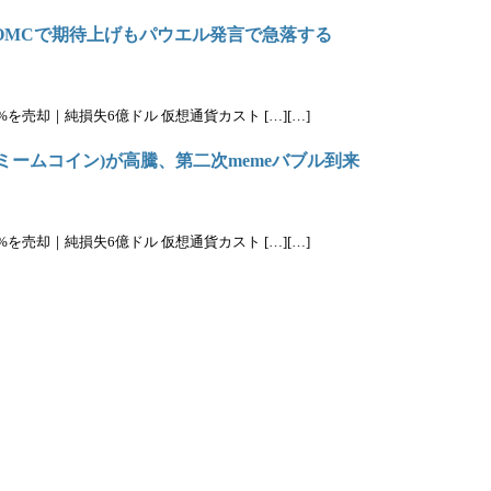
OMCで期待上げもパウエル発言で急落する
%を売却｜純損失6億ドル 仮想通貨カスト […][…]
n(ミームコイン)が高騰、第二次memeバブル到来
%を売却｜純損失6億ドル 仮想通貨カスト […][…]