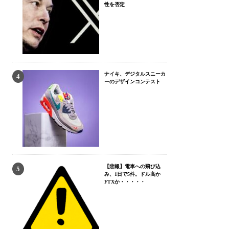
性を否定
ナイキ、デジタルスニーカ
ーのデザインコンテスト
【悲報】電車への飛び込
み、1日で5件。ドル高か
FTXか・・・・・