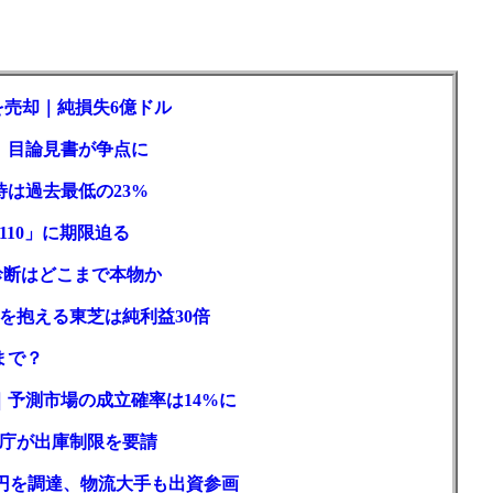
を売却｜純損失6億ドル
訟、目論見書が争点に
待は過去最低の23%
110」に期限迫る
性診断はどこまで本物か
を抱える東芝は純利益30倍
まで？
｜予測市場の成立確率は14%に
庁が出庫制限を要請
億円を調達、物流大手も出資参画