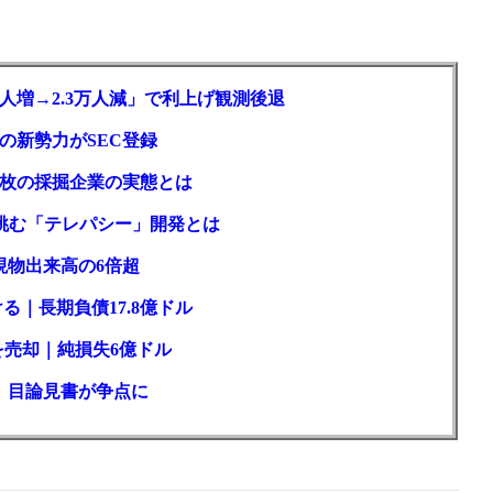
人増→2.3万人減」で利上げ観測後退
ルの新勢力がSEC登録
2枚の採掘企業の実態とは
が挑む「テレパシー」開発とは
現物出来高の6倍超
る｜長期負債17.8億ドル
を売却｜純損失6億ドル
訟、目論見書が争点に