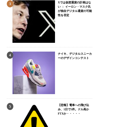
Xでは仮想通貨の計画はな
い ： イーロン・マスク氏
が独自デジタル通貨の可能
性を否定
ナイキ、デジタルスニーカ
ーのデザインコンテスト
【悲報】電車への飛び込
み、1日で5件。ドル高か
FTXか・・・・・