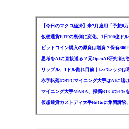
【今日のマクロ経済】米7月雇用「予想8万
仮想通貨ETFの裏側に変化、1日100億ド
ビットコイン購入の原資は増資？保有800
思考をAIに直接送る？元OpenAI研究者
リップル、1ドル割れ目前｜レバレッジは
赤字転落のBTCマイニング大手はAIに賭け
マイニング大手MARA、採掘BTCの91%
仮想通貨カストディ大手BitGoに集団訴