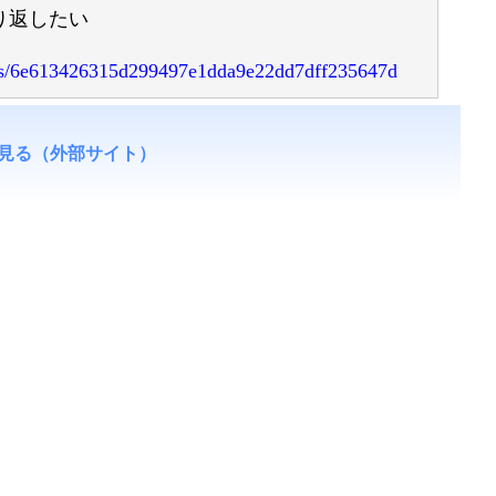
繰り返したい
icles/6e613426315d299497e1dda9e22dd7dff235647d
見る（外部サイト）