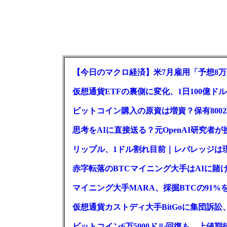
【今日のマクロ経済】米7月雇用「予想8万
仮想通貨ETFの裏側に変化、1日100億ド
ビットコイン購入の原資は増資？保有800
思考をAIに直接送る？元OpenAI研究者
リップル、1ドル割れ目前｜レバレッジは
赤字転落のBTCマイニング大手はAIに賭け
マイニング大手MARA、採掘BTCの91%
仮想通貨カストディ大手BitGoに集団訴
ビットコイン6万5000ドル回復も、上値期