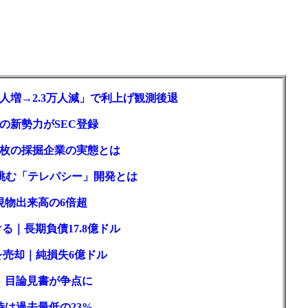
人増→2.3万人減」で利上げ観測後退
ルの新勢力がSEC登録
2枚の採掘企業の実態とは
が挑む「テレパシー」開発とは
現物出来高の6倍超
る｜長期負債17.8億ドル
を売却｜純損失6億ドル
訟、目論見書が争点に
待は過去最低の23%