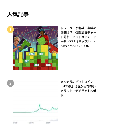
人気記事
トレーダーが利確 今後の
展開は？ 仮想通貨チャー
ト分析：ビットコイン・イ
ーサ・XRP（リップル）・
ADA・MATIC・DOGE
メルカリのビットコイン
(BTC)取引は儲かる?評判・
メリット・デメリットの解
説