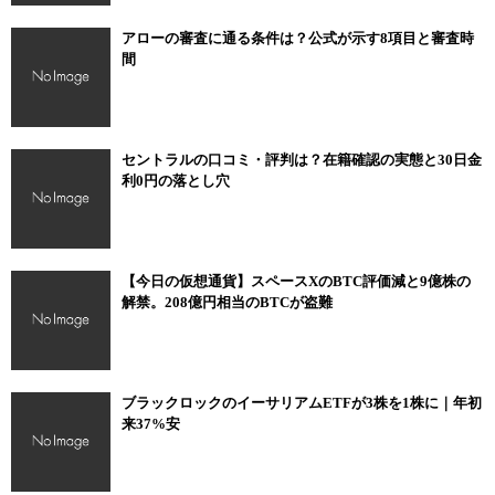
アローの審査に通る条件は？公式が示す8項目と審査時
間
セントラルの口コミ・評判は？在籍確認の実態と30日金
利0円の落とし穴
【今日の仮想通貨】スペースXのBTC評価減と9億株の
解禁。208億円相当のBTCが盗難
ブラックロックのイーサリアムETFが3株を1株に｜年初
来37%安