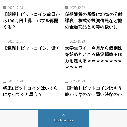
2025.12.03
2025.12.02
【朗報】ビットコイン前日か
仮想通貨の所得に20%の分離
ら100万円上昇、バブル再開
課税、株式や投資信託など他
くる？
の金融商品と同等の扱いに
2025.12.01
2025.11.29
【速報】ビットコイン、逝く
大学生ワイ、今月から個別株
を始めたところ確定損益＋10
万を超えるｗｗｗｗｗｗｗｗ
ｗｗｗｗ
2025.11.28
2025.11.23
将来1ビットコインはいくら
【討論】ビットコインはもう
になってると思う？
終わりなのか、買い時なのか
Back to Top