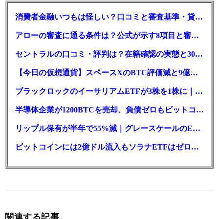
消費者金融いつもは怪しい？口コミと審査基準・貸付条件を調査
アローの審査に通る条件は？公式が示す8項目と審査時間
セントラルの口コミ・評判は？在籍確認の実態と30日金利0円の落とし穴
【今日の仮想通貨】スペースXのBTC評価減と9億株の解禁。208億円相当のBTCが盗難
ブラックロックのイーサリアムETFが3株を1株に｜年初来37%安
半導体企業が1200BTCを売却、負債ゼロもビットコイン戦略は後退
リップル保有が半年で55%減｜グレースケールのETF、純資産1.6億ドル減
ビットコインには2億ドル流入もソラナETFはゼロ｜5営業日連続で停止
関連する記事