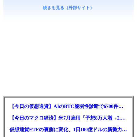
続きを見る（外部サイト）
【今日の仮想通貨】AIのBTC脆弱性診断で6700件の指摘。赤字マイニング企業はAIに賭ける
【今日のマクロ経済】米7月雇用「予想8万人増→2.3万人減」で利上げ観測後退
仮想通貨ETFの裏側に変化、1日100億ドルの新勢力がSEC登録