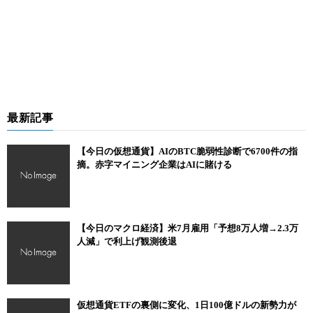
最新記事
【今日の仮想通貨】AIのBTC脆弱性診断で6700件の指
摘。赤字マイニング企業はAIに賭ける
【今日のマクロ経済】米7月雇用「予想8万人増→2.3万
人減」で利上げ観測後退
仮想通貨ETFの裏側に変化、1日100億ドルの新勢力が