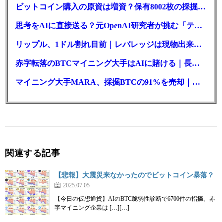
ビットコイン購入の原資は増資？保有8002枚の採掘企業の実態とは
思考をAIに直接送る？元OpenAI研究者が挑む「テレパシー」開発とは
リップル、1ドル割れ目前｜レバレッジは現物出来高の6倍超
赤字転落のBTCマイニング大手はAIに賭ける｜長期負債17.8億ドル
マイニング大手MARA、採掘BTCの91%を売却｜純損失6億ドル
関連する記事
【悲報】大震災来なかったのでビットコイン暴落？
2025.07.05
【今日の仮想通貨】AIのBTC脆弱性診断で6700件の指摘。赤
字マイニング企業は […][…]