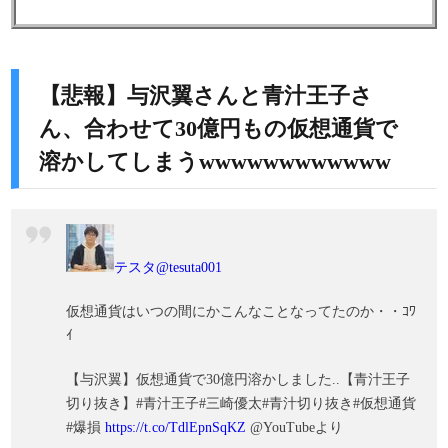
【悲報】与沢翼さんと青汁王子さ
ん、合わせて30億円もの仮想通貨で
溶かしてしまうwwwwwwwwwwww
テスタ
@tesuta001
仮想通貨はいつの間にかこんなことなってたのか・・ｺﾜ
ｲ
【与沢翼】仮想通貨で30億円溶かしました..【青汁王子
切り抜き】#青汁王子#三崎優太#青汁切り抜き#仮想通貨
#爆損
https://t.co/TdlEpnSqKZ
@YouTubeより