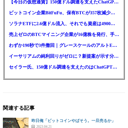
【今日の仮想通貨】150億ドル調達を支えたChatGPT。AIのBTC推奨は聞き方次第？
ビットコイン企業BitFuFu、保有BTCが357枚減少｜前払いが要因
ソラナETFに2.6億ドル流入、それでも資産は4900万ドル減
売上ゼロのBTCマイニング企業が16億株を発行、手元現金は23万ドル
わずか190秒で3件撤回｜グレースケールのアルトETF戦略に変化か
イーサリアムの純利回りがゼロに？新提案が示す分岐点とは
セイラー氏、150億ドル調達を支えたのはChatGPT｜新型優先株
関連する記事
昨日俺「ビットコインやばそう。一旦売るか」
2023.04.21