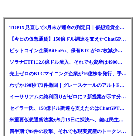
TOPIX見直しで8月末が運命の判定日｜仮想通貨企業に二重の壁
【今日の仮想通貨】150億ドル調達を支えたChatGPT。AIのBTC推奨は聞き方次第？
ビットコイン企業BitFuFu、保有BTCが357枚減少｜前払いが要因
ソラナETFに2.6億ドル流入、それでも資産は4900万ドル減
売上ゼロのBTCマイニング企業が16億株を発行、手元現金は23万ドル
わずか190秒で3件撤回｜グレースケールのアルトETF戦略に変化か
イーサリアムの純利回りがゼロに？新提案が示す分岐点とは
セイラー氏、150億ドル調達を支えたのはChatGPT｜新型優先株
米重要仮想通貨法案が9月15日に採決へ、鍵は民主党7人の賛成票
四半期で99件の攻撃、それでも現実資産のトークン化は最高値