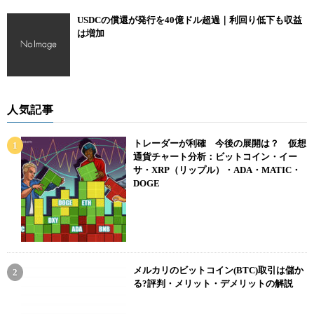
USDCの償還が発行を40億ドル超過｜利回り低下も収益
は増加
人気記事
トレーダーが利確 今後の展開は？ 仮想
通貨チャート分析：ビットコイン・イー
サ・XRP（リップル）・ADA・MATIC・
DOGE
メルカリのビットコイン(BTC)取引は儲か
る?評判・メリット・デメリットの解説