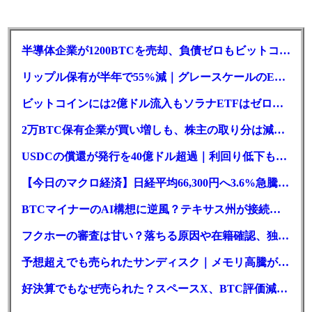
半導体企業が1200BTCを売却、負債ゼロもビットコイン戦略は後退
リップル保有が半年で55%減｜グレースケールのETF、純資産1.6億ドル減
ビットコインには2億ドル流入もソラナETFはゼロ｜5営業日連続で停止
2万BTC保有企業が買い増しも、株主の取り分は減少｜目標と逆行
USDCの償還が発行を40億ドル超過｜利回り低下も収益は増加
【今日のマクロ経済】日経平均66,300円へ3.6%急騰もAI投資回収懸念が再燃
BTCマイナーのAI構想に逆風？テキサス州が接続審査を厳格化
フクホーの審査は甘い？落ちる原因や在籍確認、独自の方式を徹底解説
予想超えでも売られたサンディスク｜メモリ高騰がDePINにも波及か
好決算でもなぜ売られた？スペースX、BTC評価減と9億株の解禁