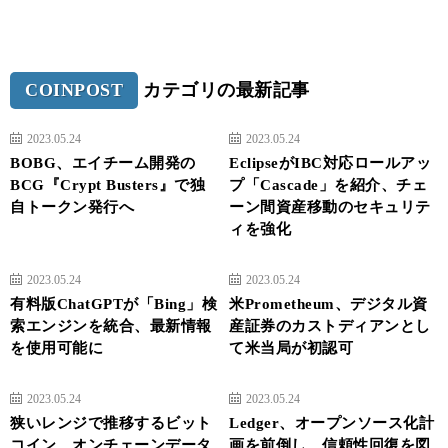
COINPOST
カテゴリの最新記事
2023.05.24
2023.05.24
BOBG、エイチーム開発の
EclipseがIBC対応ロールアッ
BCG『Crypt Busters』で独
プ「Cascade」を紹介、チェ
自トークン発行へ
ーン間資産移動のセキュリテ
ィを強化
2023.05.24
2023.05.24
有料版ChatGPTが「Bing」検
米Prometheum、デジタル資
索エンジンを統合、最新情報
産証券のカストディアンとし
を使用可能に
て米当局が初認可
2023.05.24
2023.05.24
狭いレンジで推移するビット
Ledger、オープンソース化計
コイン、オンチェーンデータ
画を前倒し 信頼性回復を図