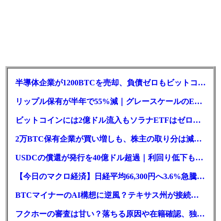
半導体企業が1200BTCを売却、負債ゼロもビットコイン戦略は後退
リップル保有が半年で55%減｜グレースケールのETF、純資産1.6億ドル減
ビットコインには2億ドル流入もソラナETFはゼロ｜5営業日連続で停止
2万BTC保有企業が買い増しも、株主の取り分は減少｜目標と逆行
USDCの償還が発行を40億ドル超過｜利回り低下も収益は増加
【今日のマクロ経済】日経平均66,300円へ3.6%急騰もAI投資回収懸念が再燃
BTCマイナーのAI構想に逆風？テキサス州が接続審査を厳格化
フクホーの審査は甘い？落ちる原因や在籍確認、独自の方式を徹底解説