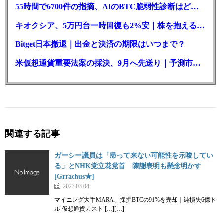
55時間で6700件の指摘、AIのBTC脆弱性診断はどこまで本物か
キオクシア、5万円台一時回復も2%安｜株を抱える東芝は純利益30倍
Bitget日本撤退｜出金と決済の期限はいつまで？
米仮想通貨重要法案の採決、9月へ先送り｜予測市場の成立確率は14%に
関連する記事
ガーシー議員は「帰って来ない可能性を示唆してい
る」とNHK党立花党首 陳謝表明も懸念明かす
[Grrachus★]
2023.03.04
マイニング大手MARA、採掘BTCの91%を売却｜純損失6億ド
ル 仮想通貨カスト […][…]