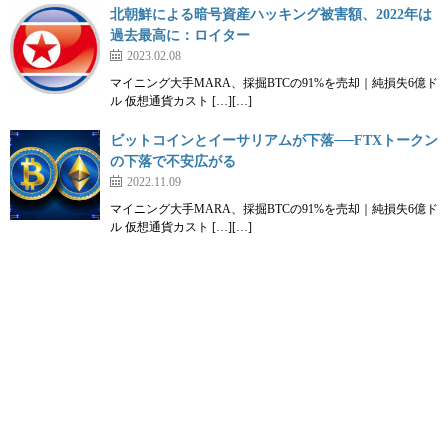
北朝鮮による暗号資産ハッキング被害額、2022年は
過去最高に：ロイター
2023.02.08
マイニング大手MARA、採掘BTCの91%を売却｜純損失6億ド
ル 仮想通貨カスト […][…]
ビットコインとイーサリアムが下落──FTXトークン
の下落で不安広がる
2022.11.09
マイニング大手MARA、採掘BTCの91%を売却｜純損失6億ド
ル 仮想通貨カスト […][…]