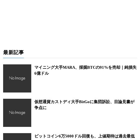
最新記事
マイニング大手MARA、採掘BTCの91%を売却｜純損失
6億ドル
仮想通貨カストディ大手BitGoに集団訴訟、目論見書が
争点に
ビットコイン6万5000ドル回復も、上値期待は過去最低