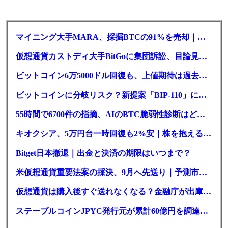
マイニング大手MARA、採掘BTCの91%を売却｜純損失6億ドル
仮想通貨カストディ大手BitGoに集団訴訟、目論見書が争点に
ビットコイン6万5000ドル回復も、上値期待は過去最低の23%
ビットコインに分岐リスク？新提案「BIP-110」に期限迫る
55時間で6700件の指摘、AIのBTC脆弱性診断はどこまで本物か
キオクシア、5万円台一時回復も2%安｜株を抱える東芝は純利益30倍
Bitget日本撤退｜出金と決済の期限はいつまで？
米仮想通貨重要法案の採決、9月へ先送り｜予測市場の成立確率は14%に
仮想通貨は購入後すぐ送れなくなる？金融庁が出庫制限を要請
ステーブルコインJPYC発行元が累計60億円を調達、物流大手も出資参画