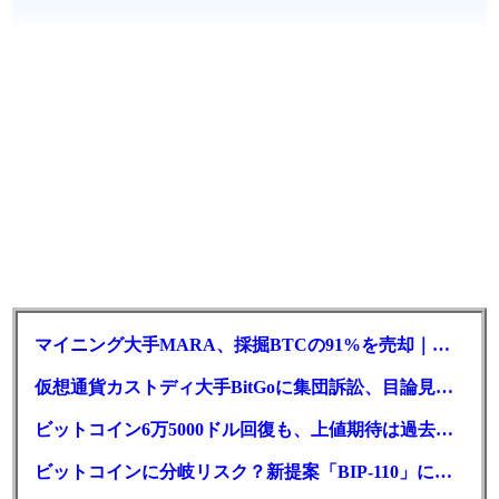
マイニング大手MARA、採掘BTCの91%を売却｜純損失6億ドル
仮想通貨カストディ大手BitGoに集団訴訟、目論見書が争点に
ビットコイン6万5000ドル回復も、上値期待は過去最低の23%
ビットコインに分岐リスク？新提案「BIP-110」に期限迫る