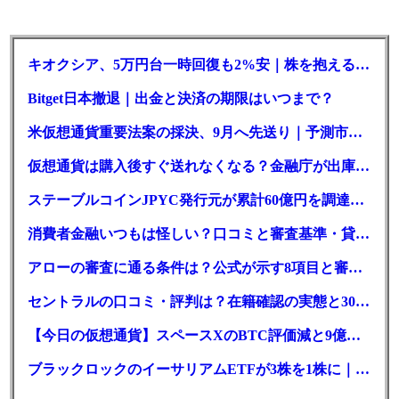
キオクシア、5万円台一時回復も2%安｜株を抱える東芝は純利益30倍
Bitget日本撤退｜出金と決済の期限はいつまで？
米仮想通貨重要法案の採決、9月へ先送り｜予測市場の成立確率は14%に
仮想通貨は購入後すぐ送れなくなる？金融庁が出庫制限を要請
ステーブルコインJPYC発行元が累計60億円を調達、物流大手も出資参画
消費者金融いつもは怪しい？口コミと審査基準・貸付条件を調査
アローの審査に通る条件は？公式が示す8項目と審査時間
セントラルの口コミ・評判は？在籍確認の実態と30日金利0円の落とし穴
【今日の仮想通貨】スペースXのBTC評価減と9億株の解禁。208億円相当のBTCが盗難
ブラックロックのイーサリアムETFが3株を1株に｜年初来37%安