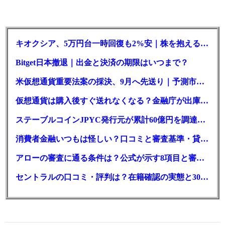
キオクシア、5万円台一時回復も2%安｜株を抱える東芝は純利益30倍
Bitget日本撤退｜出金と決済の期限はいつまで？
米仮想通貨重要法案の採決、9月へ先送り｜予測市場の成立確率は14%に
仮想通貨は購入後すぐ送れなくなる？金融庁が出庫制限を要請
ステーブルコインJPYC発行元が累計60億円を調達、物流大手も出資参画
消費者金融いつもは怪しい？口コミと審査基準・貸付条件を調査
アローの審査に通る条件は？公式が示す8項目と審査時間
セントラルの口コミ・評判は？在籍確認の実態と30日金利0円の落とし穴