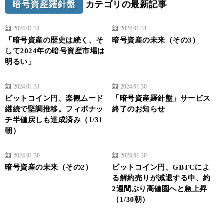
暗号資産羅針盤
カテゴリの最新記事
2024.01.31
2024.01.31
「暗号資産の歴史は続く、そ
暗号資産の未来（その3）
して2024年の暗号資産市場は
明るい」
2024.01.31
2024.01.30
ビットコイン円、楽観ムード
「暗号資産羅針盤」サービス
継続で堅調推移。フィボナッ
終了のお知らせ
チ半値戻しも達成済み（1/31
朝）
2024.01.30
2024.01.30
暗号資産の未来（その2）
ビットコイン円、GBTCによ
る解約売りが減退する中、約
2週間ぶり高値圏へと急上昇
（1/30朝）