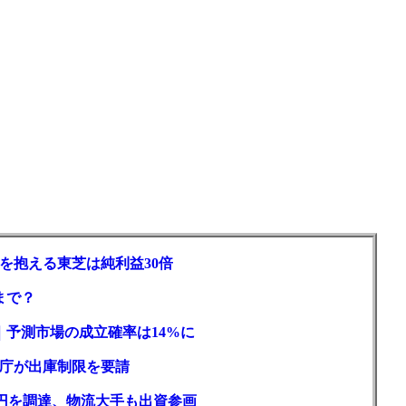
を抱える東芝は純利益30倍
まで？
｜予測市場の成立確率は14%に
庁が出庫制限を要請
億円を調達、物流大手も出資参画