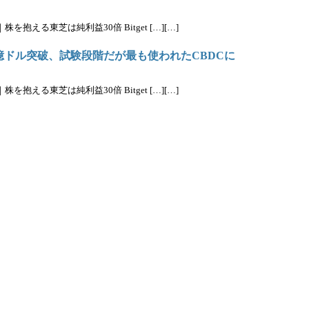
抱える東芝は純利益30倍 Bitget […][…]
億ドル突破、試験段階だが最も使われたCBDCに
抱える東芝は純利益30倍 Bitget […][…]