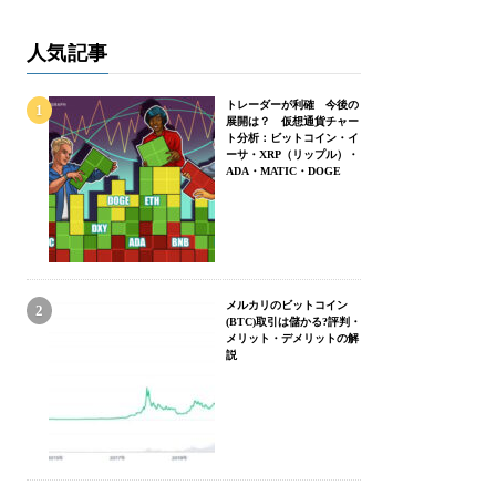
人気記事
トレーダーが利確 今後の
展開は？ 仮想通貨チャー
ト分析：ビットコイン・イ
ーサ・XRP（リップル）・
ADA・MATIC・DOGE
メルカリのビットコイン
(BTC)取引は儲かる?評判・
メリット・デメリットの解
説