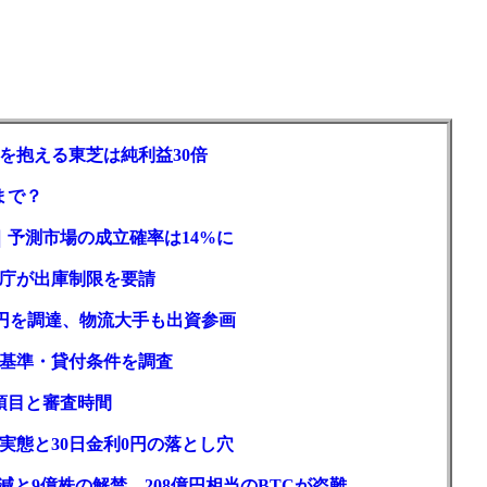
を抱える東芝は純利益30倍
まで？
｜予測市場の成立確率は14%に
庁が出庫制限を要請
億円を調達、物流大手も出資参画
基準・貸付条件を調査
項目と審査時間
実態と30日金利0円の落とし穴
と9億株の解禁。208億円相当のBTCが盗難