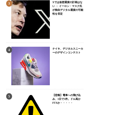
Xでは仮想通貨の計画はな
い ： イーロン・マスク氏
が独自デジタル通貨の可能
性を否定
ナイキ、デジタルスニーカ
ーのデザインコンテスト
【悲報】電車への飛び込
み、1日で5件。ドル高か
FTXか・・・・・