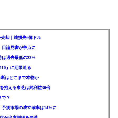
を売却｜純損失6億ドル
訟、目論見書が争点に
待は過去最低の23%
110」に期限迫る
性診断はどこまで本物か
を抱える東芝は純利益30倍
まで？
｜予測市場の成立確率は14%に
庁が出庫制限を要請