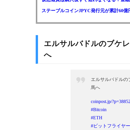
ステーブルコインJPYC発行元が累計60
エルサルバドルのブケレ大
へ
エルサルバドルのブ
馬へ
coinpost.jp/?p=3885
#Bitcoin
#ETH
#ビットフライヤ