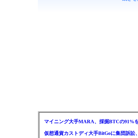
マイニング大手MARA、採掘BTCの91%
仮想通貨カストディ大手BitGoに集団訴