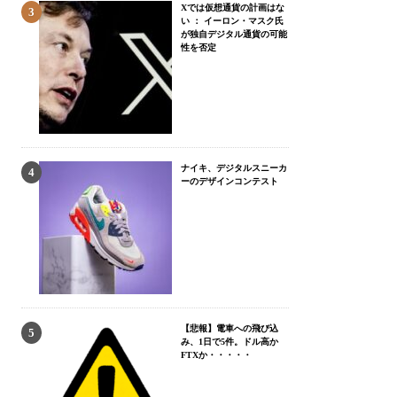
Xでは仮想通貨の計画はな
い ： イーロン・マスク氏
が独自デジタル通貨の可能
性を否定
ナイキ、デジタルスニーカ
ーのデザインコンテスト
【悲報】電車への飛び込
み、1日で5件。ドル高か
FTXか・・・・・