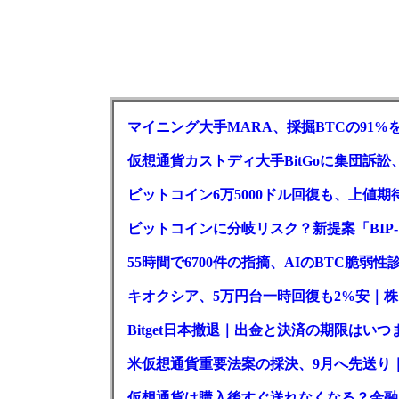
マイニング大手MARA、採掘BTCの91%
仮想通貨カストディ大手BitGoに集団訴
ビットコイン6万5000ドル回復も、上値期
ビットコインに分岐リスク？新提案「BIP-
55時間で6700件の指摘、AIのBTC脆弱
キオクシア、5万円台一時回復も2%安｜株
Bitget日本撤退｜出金と決済の期限はいつ
米仮想通貨重要法案の採決、9月へ先送り
仮想通貨は購入後すぐ送れなくなる？金融