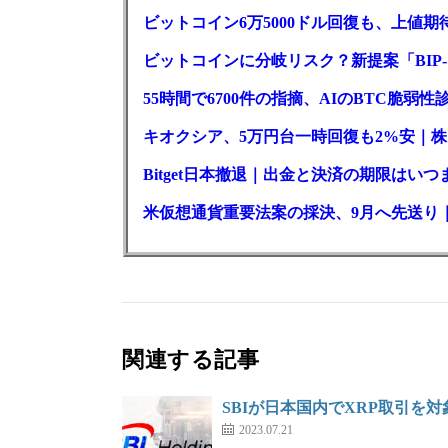
ビットコイン6万5000ドル回復も、上値期
ビットコインに分岐リスク？新提案「BIP-
55時間で6700件の指摘、AIのBTC脆弱
キオクシア、5万円台一時回復も2%安｜株
Bitget日本撤退｜出金と決済の期限はいつ
米仮想通貨重要法案の採決、9月へ先送り
関連する記事
SBIが日本国内でXRP取引を
2023.07.21