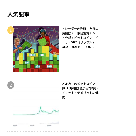
人気記事
トレーダーが利確 今後の
展開は？ 仮想通貨チャー
ト分析：ビットコイン・イ
ーサ・XRP（リップル）・
ADA・MATIC・DOGE
メルカリのビットコイン
(BTC)取引は儲かる?評判・
メリット・デメリットの解
説