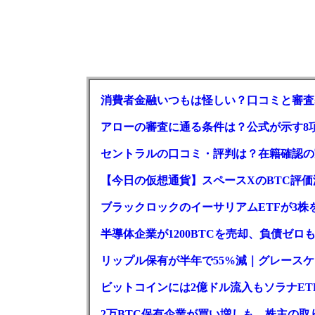
消費者金融いつもは怪しい？口コミと審査
アローの審査に通る条件は？公式が示す8
セントラルの口コミ・評判は？在籍確認の
【今日の仮想通貨】スペースXのBTC評価減
ブラックロックのイーサリアムETFが3株を
半導体企業が1200BTCを売却、負債ゼ
リップル保有が半年で55%減｜グレースケー
ビットコインには2億ドル流入もソラナET
2万BTC保有企業が買い増しも、株主の