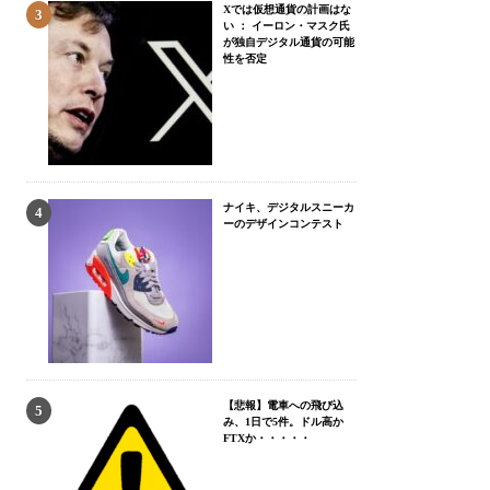
Xでは仮想通貨の計画はな
い ： イーロン・マスク氏
が独自デジタル通貨の可能
性を否定
ナイキ、デジタルスニーカ
ーのデザインコンテスト
【悲報】電車への飛び込
み、1日で5件。ドル高か
FTXか・・・・・