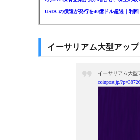
USDCの償還が発行を40億ドル超過｜利
イーサリアム大型アップ
イーサリアム大型
coinpost.jp/?p=3872