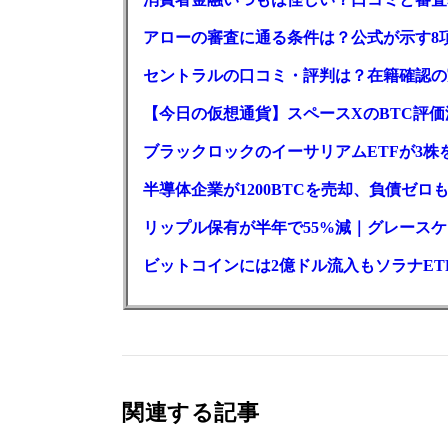
アローの審査に通る条件は？公式が示す8
セントラルの口コミ・評判は？在籍確認の
【今日の仮想通貨】スペースXのBTC評価減
ブラックロックのイーサリアムETFが3株を
半導体企業が1200BTCを売却、負債ゼ
リップル保有が半年で55%減｜グレースケー
ビットコインには2億ドル流入もソラナET
関連する記事