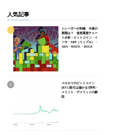
人気記事
トレーダーが利確 今後の
展開は？ 仮想通貨チャー
ト分析：ビットコイン・イ
ーサ・XRP（リップル）・
ADA・MATIC・DOGE
メルカリのビットコイン
(BTC)取引は儲かる?評判・
メリット・デメリットの解
説