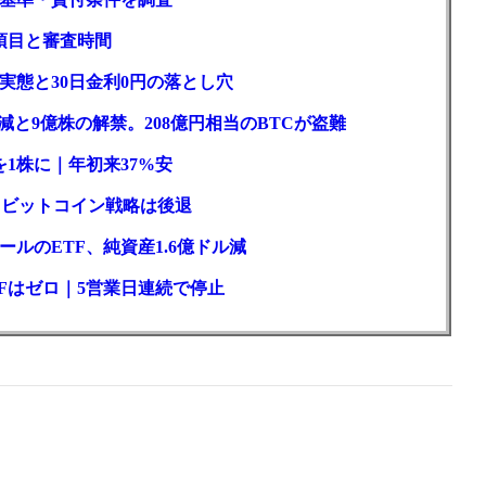
項目と審査時間
実態と30日金利0円の落とし穴
と9億株の解禁。208億円相当のBTCが盗難
1株に｜年初来37%安
ロもビットコイン戦略は後退
ルのETF、純資産1.6億ドル減
Fはゼロ｜5営業日連続で停止