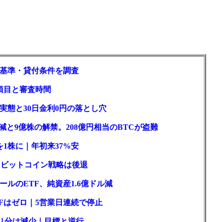
基準・貸付条件を調査
項目と審査時間
実態と30日金利0円の落とし穴
と9億株の解禁。208億円相当のBTCが盗難
1株に｜年初来37%安
ロもビットコイン戦略は後退
ルのETF、純資産1.6億ドル減
Fはゼロ｜5営業日連続で停止
取り分は減少｜目標と逆行