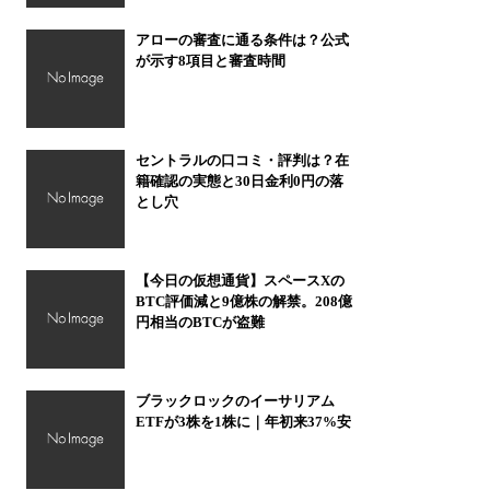
アローの審査に通る条件は？公式
が示す8項目と審査時間
セントラルの口コミ・評判は？在
籍確認の実態と30日金利0円の落
とし穴
【今日の仮想通貨】スペースXの
BTC評価減と9億株の解禁。208億
円相当のBTCが盗難
ブラックロックのイーサリアム
ETFが3株を1株に｜年初来37%安