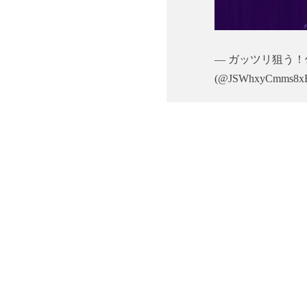
— ガッツリ狙う
(@JSWhxyCmms8x