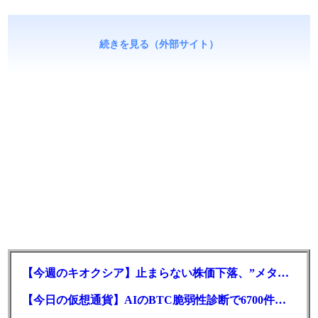
続きを見る（外部サイト）
【今週のキオクシア】止まらない株価下落、”メタプラネット化”の指摘は本当？
【今日の仮想通貨】AIのBTC脆弱性診断で6700件の指摘。赤字マイニング企業はAIに賭ける