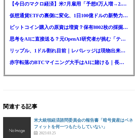
【今日のマクロ経済】米7月雇用「予想8万人増→2.3万人減」で利上げ観測後退
仮想通貨ETFの裏側に変化、1日100億ドルの新勢力がSEC登録
ビットコイン購入の原資は増資？保有8002枚の採掘企業の実態とは
思考をAIに直接送る？元OpenAI研究者が挑む「テレパシー」開発とは
リップル、1ドル割れ目前｜レバレッジは現物出来高の6倍超
赤字転落のBTCマイニング大手はAIに賭ける｜長期負債17.8億ドル
関連する記事
米大統領経済諮問委員会の報告書「暗号資産はベネ
フィットを何一つもたらしていない」
2023.03.25