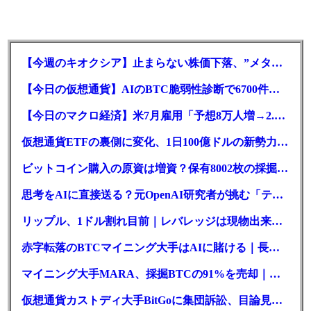
【今週のキオクシア】止まらない株価下落、”メタプラネット化”の指摘は本当？
【今日の仮想通貨】AIのBTC脆弱性診断で6700件の指摘。赤字マイニング企業はAIに賭ける
【今日のマクロ経済】米7月雇用「予想8万人増→2.3万人減」で利上げ観測後退
仮想通貨ETFの裏側に変化、1日100億ドルの新勢力がSEC登録
ビットコイン購入の原資は増資？保有8002枚の採掘企業の実態とは
思考をAIに直接送る？元OpenAI研究者が挑む「テレパシー」開発とは
リップル、1ドル割れ目前｜レバレッジは現物出来高の6倍超
赤字転落のBTCマイニング大手はAIに賭ける｜長期負債17.8億ドル
マイニング大手MARA、採掘BTCの91%を売却｜純損失6億ドル
仮想通貨カストディ大手BitGoに集団訴訟、目論見書が争点に