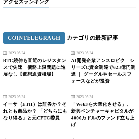
アクセスランキング
COINTELEGRAGH
カテゴリの最新記事
2023.05.24
2023.05.24
BTC続伸も直近のレジスタン
AI開発企業アンスロピク シ
スで失速 債務上限問題に進
リーズC資金調達で623億円調
展なし【仮想通貨相場】
達 ｜ グーグルやセールスフ
ォースなどが投資
2023.05.24
2023.05.24
イーサ（ETH）は証券か？そ
「Web3を大衆化させる」、
れとも商品か？ 「どちらにも
新興ベンチャーキャピタルが
なり得る」と元CFTC委員
4000万ドルのファンド立ち上
げ