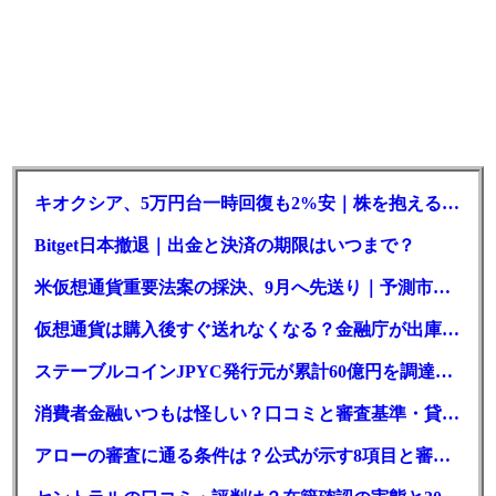
キオクシア、5万円台一時回復も2%安｜株を抱える東芝は純利益30倍
Bitget日本撤退｜出金と決済の期限はいつまで？
米仮想通貨重要法案の採決、9月へ先送り｜予測市場の成立確率は14%に
仮想通貨は購入後すぐ送れなくなる？金融庁が出庫制限を要請
ステーブルコインJPYC発行元が累計60億円を調達、物流大手も出資参画
消費者金融いつもは怪しい？口コミと審査基準・貸付条件を調査
アローの審査に通る条件は？公式が示す8項目と審査時間