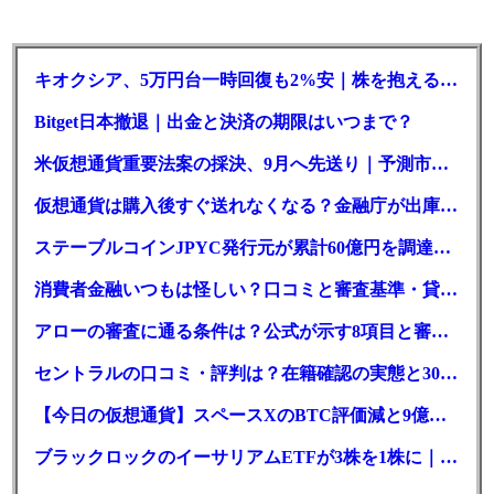
キオクシア、5万円台一時回復も2%安｜株を抱える東芝は純利益30倍
Bitget日本撤退｜出金と決済の期限はいつまで？
米仮想通貨重要法案の採決、9月へ先送り｜予測市場の成立確率は14%に
仮想通貨は購入後すぐ送れなくなる？金融庁が出庫制限を要請
ステーブルコインJPYC発行元が累計60億円を調達、物流大手も出資参画
消費者金融いつもは怪しい？口コミと審査基準・貸付条件を調査
アローの審査に通る条件は？公式が示す8項目と審査時間
セントラルの口コミ・評判は？在籍確認の実態と30日金利0円の落とし穴
【今日の仮想通貨】スペースXのBTC評価減と9億株の解禁。208億円相当のBTCが盗難
ブラックロックのイーサリアムETFが3株を1株に｜年初来37%安