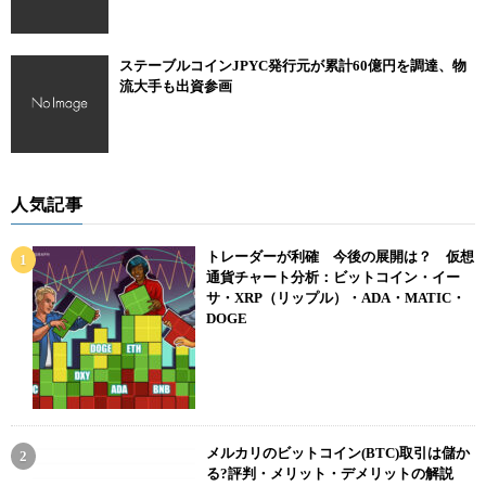
ステーブルコインJPYC発行元が累計60億円を調達、物
流大手も出資参画
人気記事
トレーダーが利確 今後の展開は？ 仮想
通貨チャート分析：ビットコイン・イー
サ・XRP（リップル）・ADA・MATIC・
DOGE
メルカリのビットコイン(BTC)取引は儲か
る?評判・メリット・デメリットの解説