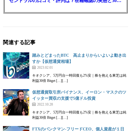
セントラルの口コミ・評判は？在籍確認の実態と30日金利0円の落とし穴
関連する記事
踏みとどまったBTC 高止まりからいよいよ動き出
すか【仮想通貨相場】
2023.02.01
キオクシア、5万円台一時回復も2%安｜株を抱える東芝は純
利益30倍 Bitget […][…]
仮想通貨取引所バイナンス、イーロン・マスクのツ
イッター買収の支援で5億ドル投資
2022.10.28
キオクシア、5万円台一時回復も2%安｜株を抱える東芝は純
利益30倍 Bitget […][…]
FTXのバンクマン-フリードCEO、個人資産が１日