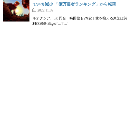
で94％減少 「億万長者ランキング」から転落
2022.11.09
キオクシア、5万円台一時回復も2%安｜株を抱える東芝は純
利益30倍 Bitget […][…]