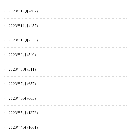
2023年12月
(482)
Coincheck NFTの購入方法は、以下の通りです。
2023年11月
(457)
マーケットで欲しいNFTを見つける
購入したいNFTをタップ
2023年10月
(533)
NFTの詳細をチェック
問題なければ「購入確認」」をタップ
2023年9月
(540)
最後に「購入」をタップして完了
2023年8月
(511)
詳細を確認する際に出てくる金額は、出品者が「受け取る通貨」と
して選択した通貨の単位で表示されています。
2023年7月
(657)
よって、購入側は出品者が指定した通貨でしか購入することができ
ません。
2023年6月
(665)
なので、購入するコンテンツを先に決めてから通貨を用意するか、
2023年5月
(1373)
持っている仮想通貨で購入できるコンテンツを探すようにするとい
いでしょう。
2023年4月
(1661)