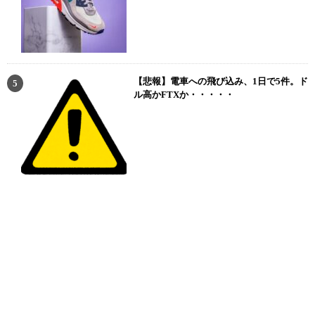
【初心者必見】Coincheck(コインチェック)の手数料について｜評
【悲報】電車への飛び込み、1日で5件。ド
ル高かFTXか・・・・・
判・口コミと合わせて解説
仮想通貨（暗号資産）の取引には、各種手数料がかかります。ま
た、仮想通貨取引所によって手数料が異なり、特にCoincheck(コイ
ンチェック)は手数料が高いとウワサされています。
しかし、コインチェックアプリのダウンロード数は国内No.1と知名
度も高いので、口座開設を検討している方は多いでしょう。ビット
コインを500円から買えるので、初心者でも始めやすいメリットも
あります。
そこで今回は、Coincheck(コインチェック)の手数料や評判・口コミ
について徹底的に解説します。ビットコインやイーサリアムなど仮
想通貨投資を始めたい方は要チェックです。