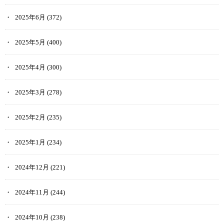
Coincheck NFTでの稼ぎ方
2025年6月
(372)
Coincheck NFTでの稼ぎ方は、以下2つの方法があります。
2025年5月
(400)
NFTを転売して稼ぐ
2025年4月
(300)
NFTを販売して稼ぐ
2025年3月
(278)
それぞれ確認していきましょう。
2025年2月
(235)
NFTを転売して稼ぐ
2025年1月
(234)
2024年12月
(221)
Coincheck NFTでは、オープンシーなど他のマーケットプレイス同
様、NFTを購入して売却する「NFT転売」がメインの稼ぎ方になり
2024年11月
(244)
ます。
2024年10月
(238)
購入した時の値段よりも高い金額で売却することで、その差額が利