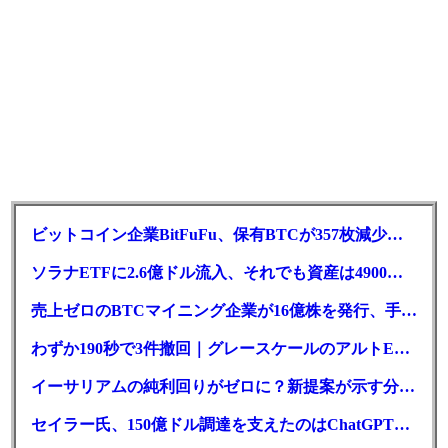
オフチェーン取引でガス代（手数料）が無料
通常、イーサリアムブロックチェーン上で発行されたNFTは、取り
引きをする際に「ガス代」と呼ばれる手数料を支払わなければいけ
ません。
しかし、Coincheck NFTの場合は、NFTのやり取りをブロックチェー
ン上に記録しないオフチェーンを採用しているため、ガス代（手数
ビットコイン企業BitFuFu、保有BTCが357枚減少｜前払いが要因
料）を支払うことなくNFTを売買することが可能です。
ソラナETFに2.6億ドル流入、それでも資産は4900万ドル減
NFTマーケットプレイスでは、以前からガス代（手数料）の高騰が
売上ゼロのBTCマイニング企業が16億株を発行、手元現金は23万ドル
問題視されていました。ただ、Coincheck NFTならガス代を支払うこ
となくNFTの取引を行えるので、問題解決の第一歩にもなると考え
わずか190秒で3件撤回｜グレースケールのアルトETF戦略に変化か
られています。
イーサリアムの純利回りがゼロに？新提案が示す分岐点とは
セイラー氏、150億ドル調達を支えたのはChatGPT｜新型優先株