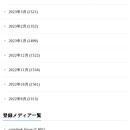
また、マーケットで表示されているNFTは、画像上に「出品中」と
2023年3月
(1521)
表記されているコンテンツだけを購入することができます。
2023年2月
(1352)
「出品中」と表示されていないNFTは購入できないので、頭に入れ
ておきましょう。
2023年1月
(1499)
Coincheck NFTの出品・販売方法
2022年12月
(1522)
2022年11月
(1534)
Coincheck NFTの出品方法は、以下の通りです。
2022年10月
(1561)
まず「マイページ」に移動
「入庫済みNFT」から出品するNFTを選択
2022年9月
(1313)
内容を確認して「出品」をタップ
「受け取る通貨」と「出品金額」を設定
登録メディア一覧
最後に「出品」をタップして完了
coindesk Japan
(1,491)