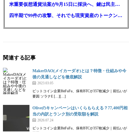
コインチェック内で購入可能な通貨でNFTを取
米重要仮想通貨法案が9月15日に採決へ、鍵は民主党7人の賛成票
引できる
四半期で99件の攻撃、それでも現実資産のトークン化は最高値
Coincheck NFTは、運営元であるCoincheck（コインチェック）が取
り扱っている15種類の通貨を使ってNFTを購入できます。
他社のマーケットプレイスでNFTを購入する場合、仮想通貨が決済
手段として採用されていますが、決済に使えるのはイーサリアムを
関連する記事
はじめとした少数の通貨だけ。
MakerDAO(メイカーダオ)とは？特徴・仕組みや今
つまり、すでにCoincheck（コインチェック）で仮想通貨を運用して
後の見通しなどを徹底解説
いる人であれば、保有している通貨をそのままNFT取引に転用でき
2023.03.05
るため、無駄な手間がかからずにスムーズなNFT取引を実現できま
ビットコイン企業BitFuFu、保有BTCが357枚減少｜前払いが
す。
要因 ソラナE […][…]
Oliveのキャンペーンはいくらもらえる？77,400円相
当の内訳とランク別の受取額を解説
2026.07.24
コインチェックのアカウントさえあれば簡単に
ビットコイン企業BitFuFu、保有BTCが357枚減少｜前払いが
登録可能