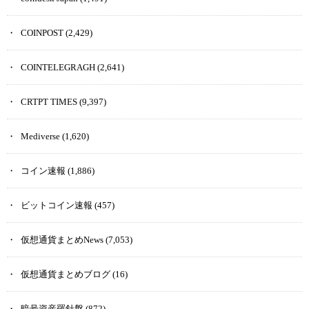
すべて日本語で操作できるうえ、設定方法なども簡単でスムーズに
行えるので、未経験・初心者の方でも安心して利用できるでしょ
COINPOST
(2,429)
う。
COINTELEGRAGH
(2,641)
Coincheck NFTのQ&A
CRTPT TIMES
(9,397)
Coincheck NFTに関するよくある質問を「FAQ」の形で回答していき
Mediverse
(1,620)
ます。
コイン速報
(1,886)
Q.スマホアプリで利用できますか？
ビットコイン速報
(457)
A.アプリバージョンはAndroid版のみで利用可能になっています。
仮想通貨まとめNews
(7,053)
iOS版（iPhone）は対応していません。
ただ、Coincheck（コインチェック）の公式サイトによると、iOS版
仮想通貨まとめブログ
(16)
の対応も予定しているとのこと。
暗号資産羅針盤
(872)