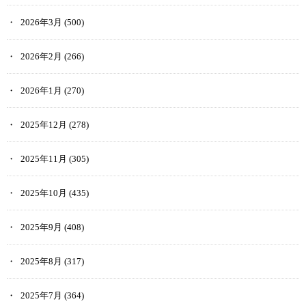
2026年3月
(500)
次にCoincheck NFTのマイページから、メタマスク（仮想通貨ウォレ
2026年2月
(266)
ット）を連携していきましょう。
2026年1月
(270)
既にメタマスクを準備済みの方は、マイページから「MetaMaskに接
続」をタップしてください。
2025年12月
(278)
まだ準備ができていない方は、Coincheck NFTのページにある
「MetaMaskをインストール」から取得することが可能です。
2025年11月
(305)
その後「MetaMaskに接続」をタップしましょう。
2025年10月
(435)
利用規約などに同意し、メタマスクとの連携を進めてください。
2025年9月
(408)
Coincheck NFTとメタマスクを連携できたら、すべての手順が完了で
す。
2025年8月
(317)
2025年7月
(364)