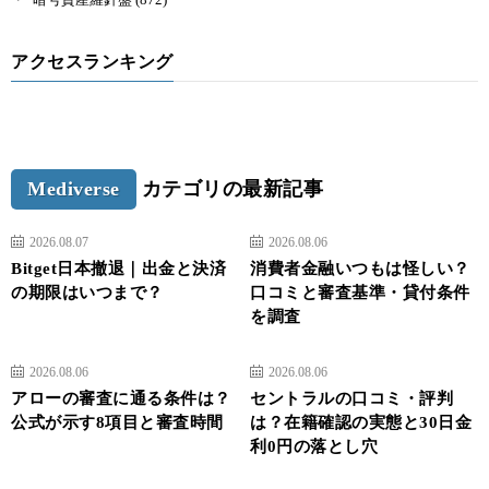
ブラウザ版でも遜色なく操作可能なので、それほど心配する必要は
ないと思います。
アクセスランキング
Q.どの通貨でも購入できますか？
A.Coincheck NFTにて販売されているNFTは、クリエイター（販売
側）が出品する時に指定した通貨でしか購入できません。
Mediverse
カテゴリの最新記事
購入したいNFTがあるときは、事前に指定されている通貨を確認す
るようにしましょう。
2026.08.07
2026.08.06
Bitget日本撤退｜出金と決済
消費者金融いつもは怪しい？
Q.Coincheck NFTで利用可能な通貨を教えてください。
の期限はいつまで？
口コミと審査基準・貸付条件
を調査
A.利用可能な通貨は全部で15銘柄です。
2026.08.06
2026.08.06
ネム（XEM）
アローの審査に通る条件は？
セントラルの口コミ・評判
公式が示す8項目と審査時間
は？在籍確認の実態と30日金
リスク（LSK）
利0円の落とし穴
リップル（XRP）
ライトコイン（LTC）