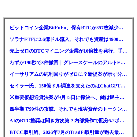
ビットコイン企業BitFuFu、保有BTCが357枚減少｜前払いが要因
ソラナETFに2.6億ドル流入、それでも資産は4900万ドル減
売上ゼロのBTCマイニング企業が16億株を発行、手元現金は23万ドル
わずか190秒で3件撤回｜グレースケールのアルトETF戦略に変化か
イーサリアムの純利回りがゼロに？新提案が示す分岐点とは
セイラー氏、150億ドル調達を支えたのはChatGPT｜新型優先株
米重要仮想通貨法案が9月15日に採決へ、鍵は民主党7人の賛成票
四半期で99件の攻撃、それでも現実資産のトークン化は最高値
AIのBTC推奨は聞き方次第？内部操作で配分5.2ポイント増
BTCC取引所、2026年7月のTradFi取引量が過去最高を記録！前月比3倍に急増