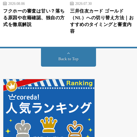
2026.08.06
2026.07.30
ビットコイン（BTC）
フクホーの審査は甘い？落ち
三井住友カード ゴールド
イーサリアム（ETH）
る原因や在籍確認、独自の方
（NL）への切り替え方法｜お
式を徹底解説
モナコイン（MONA）
すすめのタイミングと審査内
容
クアンタム（QTUM）
オーエムジー（OMG）
ステラルーメン（XLM）
エンジンコイン（ENJ）
Back to Top
パレットトークン（PLT）
アイオーエスティー（IOST）
ビットコインキャッシュ（BCH）
ベーシックアテンショントークン（BAT）
また、イーサリアムクラシック（ETC）、シンボル（XYM）、サン
ド（SAND）といった通貨は、NFT取引には利用できないので注意
してください。