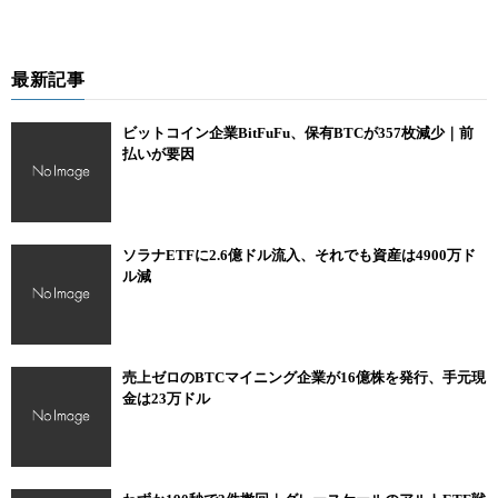
右上の「Download」を選択
次に「Chromeに追加」を選択
最新記事
画面右の「ウォレットの作成」を選択
パスワードを設定して完了
ビットコイン企業BitFuFu、保有BTCが357枚減少｜前
払いが要因
ここで設定するパスワードと、自動で割り当てられる秘密のバック
アップフレーズは紛失しないよう大切に保管してください。
パスワードとバックアップフレーズがわからなくなると、メタマス
ソラナETFに2.6億ドル流入、それでも資産は4900万ド
ク（MetaMask）にアクセスできなくなり、資産を全て失うのと同じ
ル減
状態になるので注意しましょう。
→メタマスク（MetaMask）のダウンロードはこちら
売上ゼロのBTCマイニング企業が16億株を発行、手元現
金は23万ドル
Coincheck NFTの始め方
Coincheck NFTを始める手順は以下の通りです。