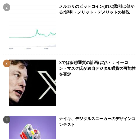
メルカリのビットコイン(BTC)取引は儲か
口座をお持ちでない方は、無料かつ約10分ほどで開設できるのでサ
る?評判・メリット・デメリットの解説
クっと済ませてしまいましょう。
口座開設の手順は以下の通りです。
コインチェックへアクセス
アカウント登録
本人確認を設定
Xでは仮想通貨の計画はない ： イーロ
ン・マスク氏が独自デジタル通貨の可能性
二段階認証を設定
を否定
詳しい口座開設の手順については以下の記事で解説しているので、
参考にしてください。
あわせて読みたい
ナイキ、デジタルスニーカーのデザインコ
ンテスト