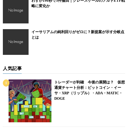
わずか190秒で3件撤回｜グレースケールのアルトETF戦
略に変化か
Coincheckの口座開設
Coincheck NFTへログイン
メタマスクを接続
イーサリアムの純利回りがゼロに？新提案が示す分岐点
とは
約15分ほどですべて完了するので、ぜひこの機会に始めてみてくだ
さい。
順に解説していきます。
人気記事
トレーダーが利確 今後の展開は？ 仮想
Coincheckの口座開設
通貨チャート分析：ビットコイン・イー
サ・XRP（リップル）・ADA・MATIC・
DOGE
Coincheck NFTを始めるには、Coincheck（コインチェック）の口座
開設が必要です。
※既に口座開設がお済みの方は読み進めてください