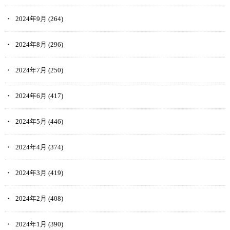
益となるシンプルな方法です。
2024年9月
(264)
2024年8月
(296)
NFTを販売して稼ぐ
2024年7月
(250)
Coincheck NFTでは、NFTを作成して販売することで利益を得ること
2024年6月
(417)
も可能です。
あなたが注目されるNFTクリエイターになることができれば、より
2024年5月
(446)
高値で販売することができるので、得られる利益も大きくなりま
す。
2024年4月
(374)
Coincheck NFTは、クリエイターとして成長するうえでも、最良の選
2024年3月
(419)
択肢の一つだと言えるでしょう。
2024年2月
(408)
Coincheck NFTの購入方法
2024年1月
(390)