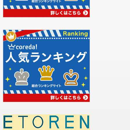
Coincheck NFTのまとめ
Coincheck NFTは、日本人が使いやすいプラットフォームになってい
るので、初めてNFTに挑戦する人にもオススメ。
NFTを始めてみたい方はもちろん、NFTゲームなどで遊びながら稼
ごうと考えている方にも、Coincheck NFTはおすすめです。
ぜひ本記事を参考にCoincheck（コインチェック）で口座開設をし
て、Coincheck NFTも利用してみてください。
Coincheckの口座開設はこちら
The post
【NFTマーケットプレイス】Coincheck NFTとは？特徴・始
め方・取引方法を徹底解説
first appeared on
Mediverse｜暗号資産
（仮想通貨）の専門メディア
.