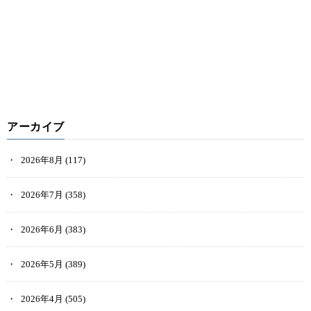
Coincheck NFTへログイン
Coincheck（コインチェック）の口座が開設できたら、Coincheck
NFTへログインしていきましょう。
アーカイブ
手順は以下の通りです。
2026年8月
(117)
Coincheckへログイン
メニューから「Coincheck NFT（β版）」をタップ
2026年7月
(358)
Coincheck NFTが開けたら完了
2026年6月
(383)
Coincheck（コインチェック）の口座が開設できた時点で、ほぼ
Coincheck NFTを利用する準備はできています。
2026年5月
(389)
2026年4月
(505)
メタマスクを接続