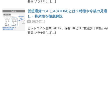
要因 ソラナE […][…]
仮想通貨コスモス(ATOM)とは？特徴や今後の見通
Coincheck NFTは、コインチェックのアカウントさえ保有していれ
し・将来性を徹底解説
ば、誰でも簡単に登録が可能で、日本語に対応しているので、初め
2023.07.19
てNFTを取引しようと考えている方にもピッタリだと言えるでしょ
ビットコイン企業BitFuFu、保有BTCが357枚減少｜前払いが
う。
要因 ソラナE […][…]
Coincheck NFTの登録に必要なものは以下2つだけ。
Coincheckの口座アカウント
仮想通貨ウォレット（MetaMask）
まだCoincheck（コインチェック）に登録されていない方は、早めに
アカウントを開設しておきましょう。
また、メタマスク（MetaMask）に登録されていない方は、以下の手
順を参考に進めてください。
メタマスクへアクセス