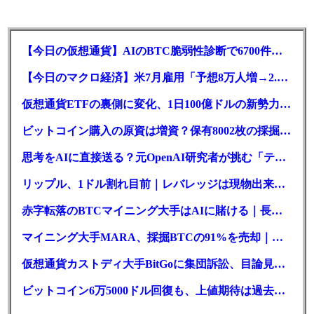
【今日の仮想通貨】AIのBTC脆弱性診断で6700件の指摘。赤字マイニング企業はAIに賭ける
【今日のマクロ経済】米7月雇用「予想8万人増→2.3万人減」で利上げ観測後退
仮想通貨ETFの裏側に変化、1日100億ドルの新勢力がSEC登録
ビットコイン購入の原資は増資？保有8002枚の採掘企業の実態とは
思考をAIに直接送る？元OpenAI研究者が挑む「テレパシー」開発とは
リップル、1ドル割れ目前｜レバレッジは現物出来高の6倍超
赤字転落のBTCマイニング大手はAIに賭ける｜長期負債17.8億ドル
マイニング大手MARA、採掘BTCの91%を売却｜純損失6億ドル
仮想通貨カストディ大手BitGoに集団訴訟、目論見書が争点に
ビットコイン6万5000ドル回復も、上値期待は過去最低の23%