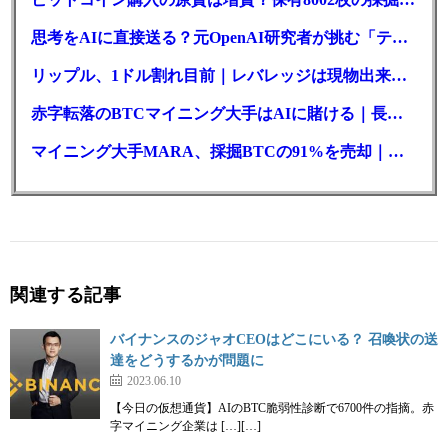
思考をAIに直接送る？元OpenAI研究者が挑む「テレパシー」開発とは
リップル、1ドル割れ目前｜レバレッジは現物出来高の6倍超
赤字転落のBTCマイニング大手はAIに賭ける｜長期負債17.8億ドル
マイニング大手MARA、採掘BTCの91%を売却｜純損失6億ドル
関連する記事
バイナンスのジャオCEOはどこにいる？ 召喚状の送
達をどうするかが問題に
2023.06.10
【今日の仮想通貨】AIのBTC脆弱性診断で6700件の指摘。赤
字マイニング企業は […][…]