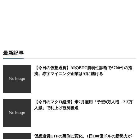
最新記事
【今日の仮想通貨】AIのBTC脆弱性診断で6700件の指
摘。赤字マイニング企業はAIに賭ける
【今日のマクロ経済】米7月雇用「予想8万人増→2.3万
人減」で利上げ観測後退
仮想通貨ETFの裏側に変化、1日100億ドルの新勢力が