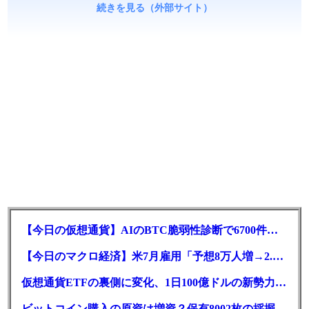
続きを見る（外部サイト）
【今日の仮想通貨】AIのBTC脆弱性診断で6700件の指摘。赤字マイニング企業はAIに賭ける
【今日のマクロ経済】米7月雇用「予想8万人増→2.3万人減」で利上げ観測後退
仮想通貨ETFの裏側に変化、1日100億ドルの新勢力がSEC登録
ビットコイン購入の原資は増資？保有8002枚の採掘企業の実態とは