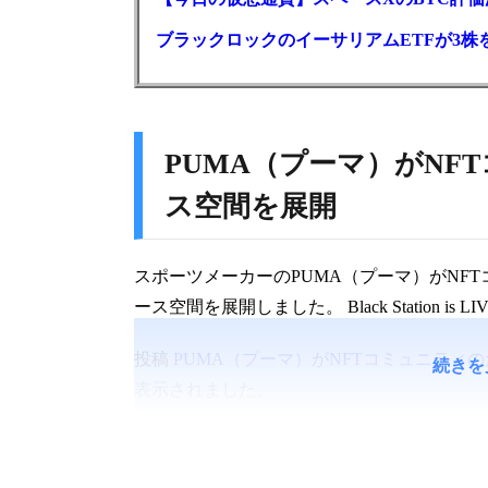
ブラックロックのイーサリアムETFが3株を
PUMA（プーマ）がNF
ス空間を展開
スポーツメーカーのPUMA（プーマ）がNF
ース空間を展開しました。 Black Station is LIVE: htt
投稿
PUMA（プーマ）がNFTコミュニティ
続きを
表示されました。