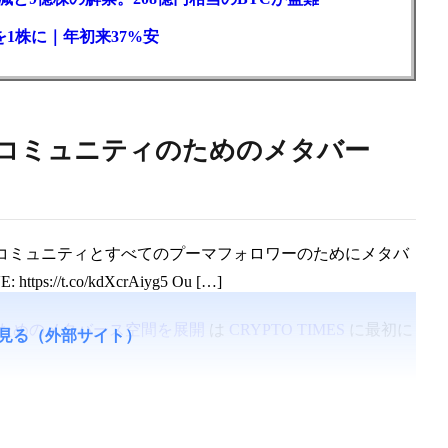
1株に｜年初来37%安
Tコミュニティのためのメタバー
Tコミュニティとすべてのプーマフォロワーのためにメタバ
ps://t.co/kdXcrAiyg5 Ou […]
のためのメタバース空間を展開
は
CRYPTO TIMES
に最初に
見る（外部サイト）