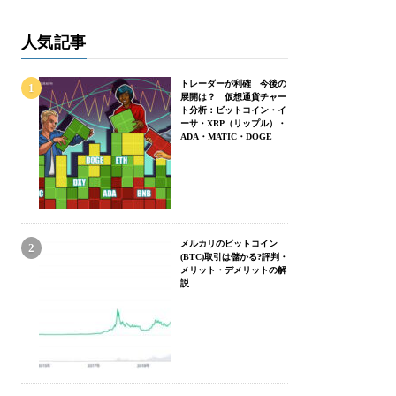
人気記事
トレーダーが利確 今後の
展開は？ 仮想通貨チャー
ト分析：ビットコイン・イ
ーサ・XRP（リップル）・
ADA・MATIC・DOGE
メルカリのビットコイン
(BTC)取引は儲かる?評判・
メリット・デメリットの解
説