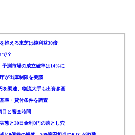
を抱える東芝は純利益30倍
まで？
｜予測市場の成立確率は14%に
庁が出庫制限を要請
億円を調達、物流大手も出資参画
基準・貸付条件を調査
項目と審査時間
実態と30日金利0円の落とし穴
と9億株の解禁。208億円相当のBTCが盗難