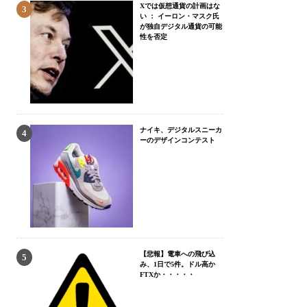
Xでは仮想通貨の計画はな
い ： イーロン・マスク氏
が独自デジタル通貨の可能
性を否定
ナイキ、デジタルスニーカ
ーのデザインコンテスト
【悲報】電車への飛び込
み、1日で5件。ドル高か
FTXか・・・・・