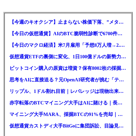
【今週のキオクシア】止まらない株価下落、”メタプラネット化”の指摘は本当？
【今日の仮想通貨】AIのBTC脆弱性診断で6700件の指摘。赤字マイニング企業はAIに賭ける
【今日のマクロ経済】米7月雇用「予想8万人増→2.3万人減」で利上げ観測後退
仮想通貨ETFの裏側に変化、1日100億ドルの新勢力がSEC登録
ビットコイン購入の原資は増資？保有8002枚の採掘企業の実態とは
思考をAIに直接送る？元OpenAI研究者が挑む「テレパシー」開発とは
リップル、1ドル割れ目前｜レバレッジは現物出来高の6倍超
赤字転落のBTCマイニング大手はAIに賭ける｜長期負債17.8億ドル
マイニング大手MARA、採掘BTCの91%を売却｜純損失6億ドル
仮想通貨カストディ大手BitGoに集団訴訟、目論見書が争点に