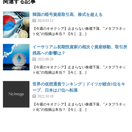
関連する記事
韓国の暗号資産取引高、株式を超える
2024.03.12
【今週のキオクシア】止まらない株価下落、”メタプラネッ
ト化”の指摘は本当？ 【今 […][…]
イーサリアム初期投資家の相次ぐ資産移動、取引所
残高への影響は？
2023.09.20
【今週のキオクシア】止まらない株価下落、”メタプラネッ
ト化”の指摘は本当？ 【今 […][…]
世界の仮想通貨ランキング｜ドイツが総合1位をキ
ープ、日本は27位へ転落
2022.10.18
【今週のキオクシア】止まらない株価下落、”メタプラネッ
ト化”の指摘は本当？ 【今 […][…]