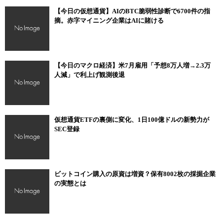
【今日の仮想通貨】AIのBTC脆弱性診断で6700件の指
摘。赤字マイニング企業はAIに賭ける
【今日のマクロ経済】米7月雇用「予想8万人増→2.3万
人減」で利上げ観測後退
仮想通貨ETFの裏側に変化、1日100億ドルの新勢力が
SEC登録
ビットコイン購入の原資は増資？保有8002枚の採掘企業
の実態とは