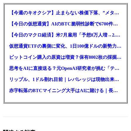
【今週のキオクシア】止まらない株価下落、”メタプラネット化”の指摘は本当？
【今日の仮想通貨】AIのBTC脆弱性診断で6700件の指摘。赤字マイニング企業はAIに賭ける
【今日のマクロ経済】米7月雇用「予想8万人増→2.3万人減」で利上げ観測後退
仮想通貨ETFの裏側に変化、1日100億ドルの新勢力がSEC登録
ビットコイン購入の原資は増資？保有8002枚の採掘企業の実態とは
思考をAIに直接送る？元OpenAI研究者が挑む「テレパシー」開発とは
リップル、1ドル割れ目前｜レバレッジは現物出来高の6倍超
赤字転落のBTCマイニング大手はAIに賭ける｜長期負債17.8億ドル