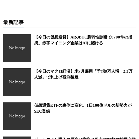
最新記事
【今日の仮想通貨】AIのBTC脆弱性診断で6700件の指
摘。赤字マイニング企業はAIに賭ける
【今日のマクロ経済】米7月雇用「予想8万人増→2.3万
人減」で利上げ観測後退
仮想通貨ETFの裏側に変化、1日100億ドルの新勢力が
SEC登録