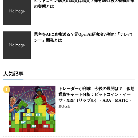
ビットコイン購入の原資は増資？保有8002枚の採掘企業
の実態とは
思考をAIに直接送る？元OpenAI研究者が挑む「テレパ
シー」開発とは
人気記事
トレーダーが利確 今後の展開は？ 仮想
通貨チャート分析：ビットコイン・イー
サ・XRP（リップル）・ADA・MATIC・
DOGE