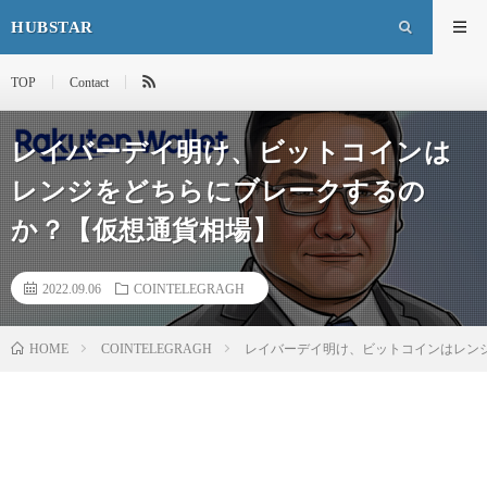
HUBSTAR
TOP
Contact
レイバーデイ明け、ビットコインは
レンジをどちらにブレークするの
か？【仮想通貨相場】
2022.09.06
COINTELEGRAGH
HOME
COINTELEGRAGH
レイバーデイ明け、ビットコインはレン