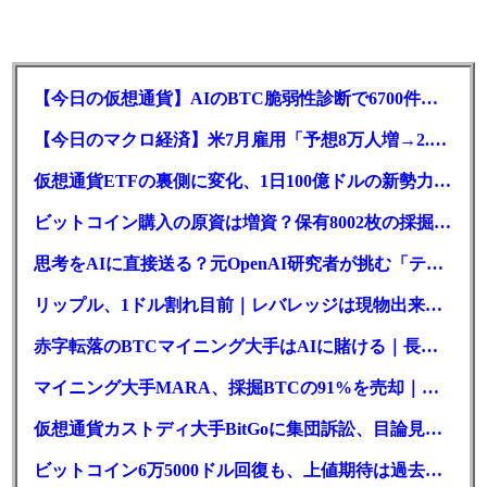
【今日の仮想通貨】AIのBTC脆弱性診断で6700件の指摘。赤字マイニング企業はAIに賭ける
【今日のマクロ経済】米7月雇用「予想8万人増→2.3万人減」で利上げ観測後退
仮想通貨ETFの裏側に変化、1日100億ドルの新勢力がSEC登録
ビットコイン購入の原資は増資？保有8002枚の採掘企業の実態とは
思考をAIに直接送る？元OpenAI研究者が挑む「テレパシー」開発とは
リップル、1ドル割れ目前｜レバレッジは現物出来高の6倍超
赤字転落のBTCマイニング大手はAIに賭ける｜長期負債17.8億ドル
マイニング大手MARA、採掘BTCの91%を売却｜純損失6億ドル
仮想通貨カストディ大手BitGoに集団訴訟、目論見書が争点に
ビットコイン6万5000ドル回復も、上値期待は過去最低の23%