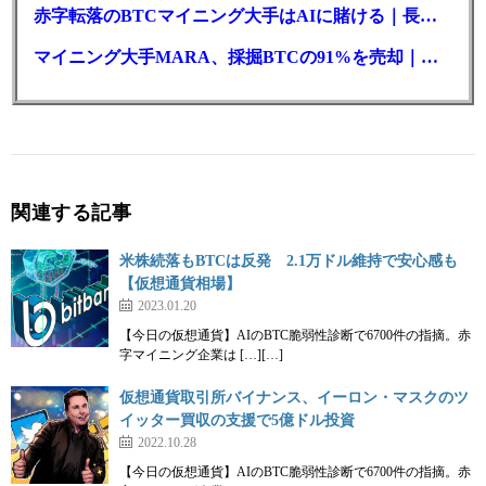
赤字転落のBTCマイニング大手はAIに賭ける｜長期負債17.8億ドル
マイニング大手MARA、採掘BTCの91%を売却｜純損失6億ドル
関連する記事
米株続落もBTCは反発 2.1万ドル維持で安心感も
【仮想通貨相場】
2023.01.20
【今日の仮想通貨】AIのBTC脆弱性診断で6700件の指摘。赤
字マイニング企業は […][…]
仮想通貨取引所バイナンス、イーロン・マスクのツ
イッター買収の支援で5億ドル投資
2022.10.28
【今日の仮想通貨】AIのBTC脆弱性診断で6700件の指摘。赤