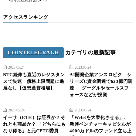
アクセスランキング
COINTELEGRAGH
カテゴリの最新記事
2023.05.24
2023.05.24
BTC続伸も直近のレジスタン
AI開発企業アンスロピク シ
スで失速 債務上限問題に進
リーズC資金調達で623億円調
展なし【仮想通貨相場】
達 ｜ グーグルやセールスフ
ォースなどが投資
2023.05.24
2023.05.24
イーサ（ETH）は証券か？そ
「Web3を大衆化させる」、
れとも商品か？ 「どちらにも
新興ベンチャーキャピタルが
なり得る」と元CFTC委員
4000万ドルのファンド立ち上