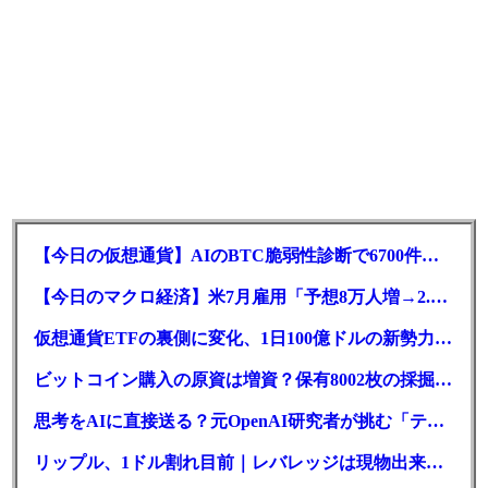
【今日の仮想通貨】AIのBTC脆弱性診断で6700件の指摘。赤字マイニング企業はAIに賭ける
【今日のマクロ経済】米7月雇用「予想8万人増→2.3万人減」で利上げ観測後退
仮想通貨ETFの裏側に変化、1日100億ドルの新勢力がSEC登録
ビットコイン購入の原資は増資？保有8002枚の採掘企業の実態とは
思考をAIに直接送る？元OpenAI研究者が挑む「テレパシー」開発とは
リップル、1ドル割れ目前｜レバレッジは現物出来高の6倍超