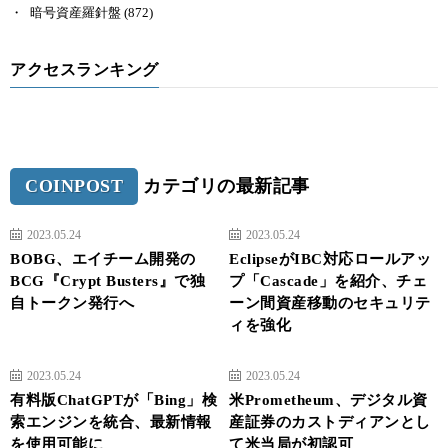
暗号資産羅針盤
(872)
アクセスランキング
COINPOST
カテゴリの最新記事
2023.05.24
2023.05.24
BOBG、エイチーム開発の
EclipseがIBC対応ロールアッ
BCG『Crypt Busters』で独
プ「Cascade」を紹介、チェ
自トークン発行へ
ーン間資産移動のセキュリテ
ィを強化
2023.05.24
2023.05.24
有料版ChatGPTが「Bing」検
米Prometheum、デジタル資
索エンジンを統合、最新情報
産証券のカストディアンとし
を使用可能に
て米当局が初認可