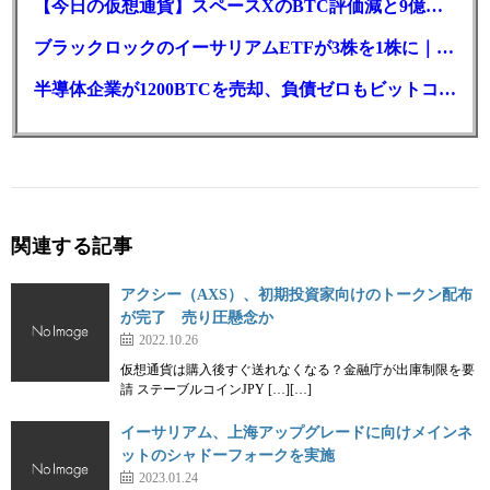
【今日の仮想通貨】スペースXのBTC評価減と9億株の解禁。208億円相当のBTCが盗難
ブラックロックのイーサリアムETFが3株を1株に｜年初来37%安
半導体企業が1200BTCを売却、負債ゼロもビットコイン戦略は後退
関連する記事
アクシー（AXS）、初期投資家向けのトークン配布
が完了 売り圧懸念か
2022.10.26
仮想通貨は購入後すぐ送れなくなる？金融庁が出庫制限を要
請 ステーブルコインJPY […][…]
イーサリアム、上海アップグレードに向けメインネ
ットのシャドーフォークを実施
2023.01.24