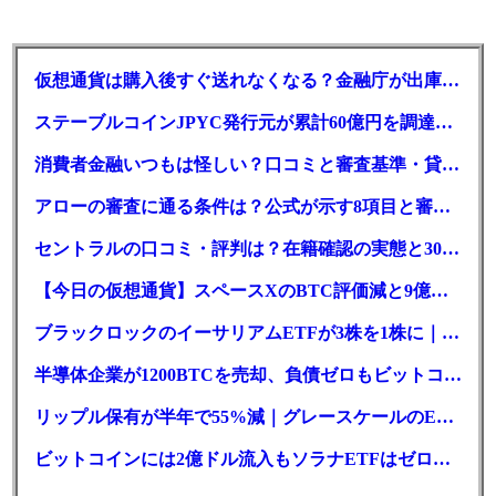
仮想通貨は購入後すぐ送れなくなる？金融庁が出庫制限を要請
ステーブルコインJPYC発行元が累計60億円を調達、物流大手も出資参画
消費者金融いつもは怪しい？口コミと審査基準・貸付条件を調査
アローの審査に通る条件は？公式が示す8項目と審査時間
セントラルの口コミ・評判は？在籍確認の実態と30日金利0円の落とし穴
【今日の仮想通貨】スペースXのBTC評価減と9億株の解禁。208億円相当のBTCが盗難
ブラックロックのイーサリアムETFが3株を1株に｜年初来37%安
半導体企業が1200BTCを売却、負債ゼロもビットコイン戦略は後退
リップル保有が半年で55%減｜グレースケールのETF、純資産1.6億ドル減
ビットコインには2億ドル流入もソラナETFはゼロ｜5営業日連続で停止