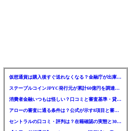
仮想通貨は購入後すぐ送れなくなる？金融庁が出庫制限を要請
ステーブルコインJPYC発行元が累計60億円を調達、物流大手も出資参画
消費者金融いつもは怪しい？口コミと審査基準・貸付条件を調査
アローの審査に通る条件は？公式が示す8項目と審査時間
セントラルの口コミ・評判は？在籍確認の実態と30日金利0円の落とし穴