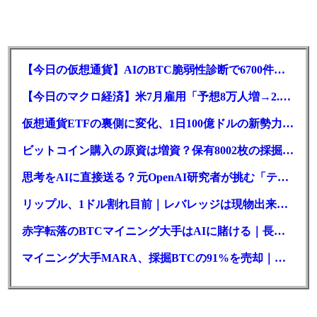
【今日の仮想通貨】AIのBTC脆弱性診断で6700件の指摘。赤字マイニング企業はAIに賭ける
【今日のマクロ経済】米7月雇用「予想8万人増→2.3万人減」で利上げ観測後退
仮想通貨ETFの裏側に変化、1日100億ドルの新勢力がSEC登録
ビットコイン購入の原資は増資？保有8002枚の採掘企業の実態とは
思考をAIに直接送る？元OpenAI研究者が挑む「テレパシー」開発とは
リップル、1ドル割れ目前｜レバレッジは現物出来高の6倍超
赤字転落のBTCマイニング大手はAIに賭ける｜長期負債17.8億ドル
マイニング大手MARA、採掘BTCの91%を売却｜純損失6億ドル