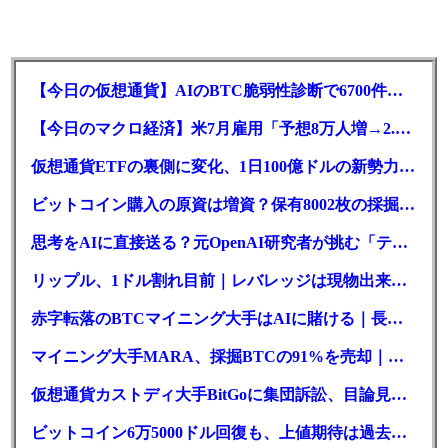
【今日の仮想通貨】AIのBTC脆弱性診断で6700件の指摘。赤字マイニング企業はAIに賭ける
【今日のマクロ経済】米7月雇用「予想8万人増→2.3万人減」で利上げ観測後退
仮想通貨ETFの裏側に変化、1日100億ドルの新勢力がSEC登録
ビットコイン購入の原資は増資？保有8002枚の採掘企業の実態とは
思考をAIに直接送る？元OpenAI研究者が挑む「テレパシー」開発とは
リップル、1ドル割れ目前｜レバレッジは現物出来高の6倍超
赤字転落のBTCマイニング大手はAIに賭ける｜長期負債17.8億ドル
マイニング大手MARA、採掘BTCの91%を売却｜純損失6億ドル
仮想通貨カストディ大手BitGoに集団訴訟、目論見書が争点に
ビットコイン6万5000ドル回復も、上値期待は過去最低の23%