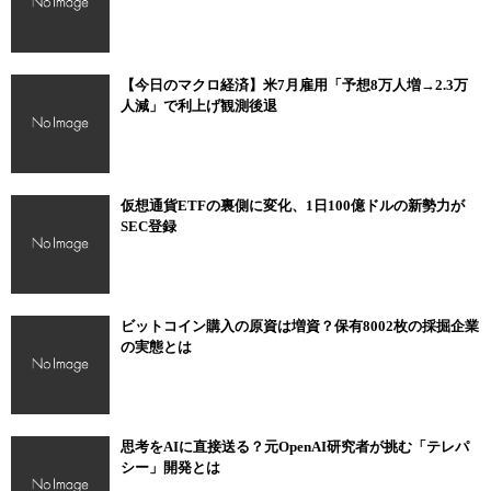
【今日のマクロ経済】米7月雇用「予想8万人増→2.3万
人減」で利上げ観測後退
仮想通貨ETFの裏側に変化、1日100億ドルの新勢力が
SEC登録
ビットコイン購入の原資は増資？保有8002枚の採掘企業
の実態とは
思考をAIに直接送る？元OpenAI研究者が挑む「テレパ
シー」開発とは