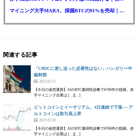
マイニング大手MARA、採掘BTCの91%を売却｜純損失6億ドル
関連する記事
「CBDCに差し迫った必要性はない」ハンガリー中
銀幹部
2023.05.11
【今日の仮想通貨】AIのBTC脆弱性診断で6700件の指摘。赤
字マイニング企業は […][…]
ビットコインとイーサリアム、4日連続で下落──ア
ルトコインは取引高上昇
2023.05.10
【今日の仮想通貨】AIのBTC脆弱性診断で6700件の指摘。赤
字マイニング企業は […][…]