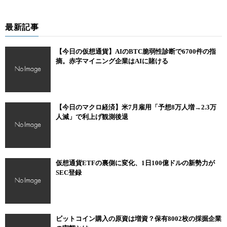
最新記事
【今日の仮想通貨】AIのBTC脆弱性診断で6700件の指
摘。赤字マイニング企業はAIに賭ける
【今日のマクロ経済】米7月雇用「予想8万人増→2.3万
人減」で利上げ観測後退
仮想通貨ETFの裏側に変化、1日100億ドルの新勢力が
SEC登録
ビットコイン購入の原資は増資？保有8002枚の採掘企業