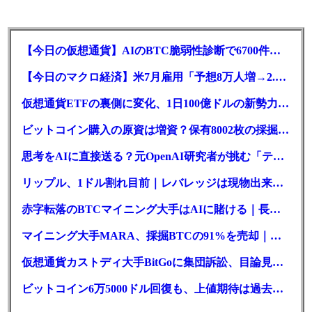
【今日の仮想通貨】AIのBTC脆弱性診断で6700件の指摘。赤字マイニング企業はAIに賭ける
【今日のマクロ経済】米7月雇用「予想8万人増→2.3万人減」で利上げ観測後退
仮想通貨ETFの裏側に変化、1日100億ドルの新勢力がSEC登録
ビットコイン購入の原資は増資？保有8002枚の採掘企業の実態とは
思考をAIに直接送る？元OpenAI研究者が挑む「テレパシー」開発とは
リップル、1ドル割れ目前｜レバレッジは現物出来高の6倍超
赤字転落のBTCマイニング大手はAIに賭ける｜長期負債17.8億ドル
マイニング大手MARA、採掘BTCの91%を売却｜純損失6億ドル
仮想通貨カストディ大手BitGoに集団訴訟、目論見書が争点に
ビットコイン6万5000ドル回復も、上値期待は過去最低の23%