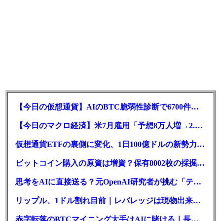
【今日の仮想通貨】AIのBTC脆弱性診断で6700件の指摘。赤字マイニング企業はAIに賭ける
【今日のマクロ経済】米7月雇用「予想8万人増→2.3万人減」で利上げ観測後退
仮想通貨ETFの裏側に変化、1日100億ドルの新勢力がSEC登録
ビットコイン購入の原資は増資？保有8002枚の採掘企業の実態とは
思考をAIに直接送る？元OpenAI研究者が挑む「テレパシー」開発とは
リップル、1ドル割れ目前｜レバレッジは現物出来高の6倍超
赤字転落のBTCマイニング大手はAIに賭ける｜長期負債17.8億ドル