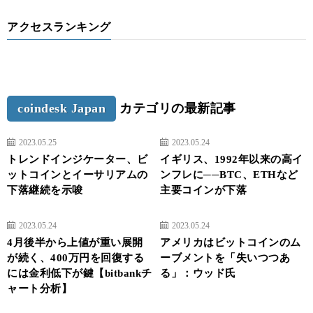
アクセスランキング
coindesk Japan
カテゴリの最新記事
2023.05.25
2023.05.24
トレンドインジケーター、ビ
イギリス、1992年以来の高イ
ットコインとイーサリアムの
ンフレに──BTC、ETHなど
下落継続を示唆
主要コインが下落
2023.05.24
2023.05.24
4月後半から上値が重い展開
アメリカはビットコインのム
が続く、400万円を回復する
ーブメントを「失いつつあ
には金利低下が鍵【bitbankチ
る」：ウッド氏
ャート分析】