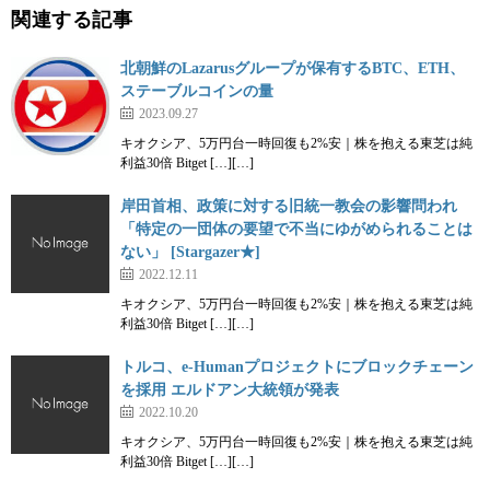
関連する記事
北朝鮮のLazarusグループが保有するBTC、ETH、
ステーブルコインの量
2023.09.27
キオクシア、5万円台一時回復も2%安｜株を抱える東芝は純
利益30倍 Bitget […][…]
岸田首相、政策に対する旧統一教会の影響問われ
「特定の一団体の要望で不当にゆがめられることは
ない」 [Stargazer★]
2022.12.11
キオクシア、5万円台一時回復も2%安｜株を抱える東芝は純
利益30倍 Bitget […][…]
トルコ、e-Humanプロジェクトにブロックチェーン
を採用 エルドアン大統領が発表
2022.10.20
キオクシア、5万円台一時回復も2%安｜株を抱える東芝は純
利益30倍 Bitget […][…]