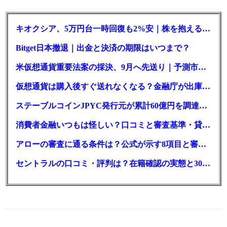
キオクシア、5万円台一時回復も2%安｜株を抱える東芝は純利益30倍
Bitget日本撤退｜出金と決済の期限はいつまで？
米仮想通貨重要法案の採決、9月へ先送り｜予測市場の成立確率は14%に
仮想通貨は購入後すぐ送れなくなる？金融庁が出庫制限を要請
ステーブルコインJPYC発行元が累計60億円を調達、物流大手も出資参画
消費者金融いつもは怪しい？口コミと審査基準・貸付条件を調査
アローの審査に通る条件は？公式が示す8項目と審査時間
セントラルの口コミ・評判は？在籍確認の実態と30日金利0円の落とし穴