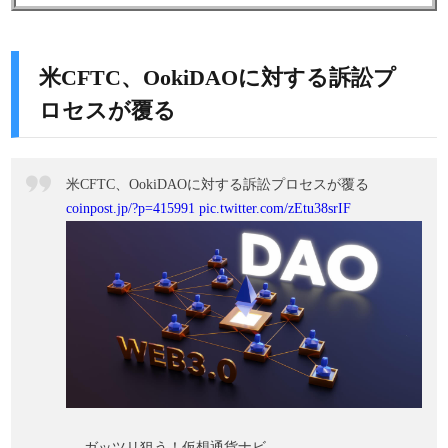
米CFTC、OokiDAOに対する訴訟プ
ロセスが覆る
米CFTC、OokiDAOに対する訴訟プロセスが覆る
coinpost.jp/?p=415991
pic.twitter.com/zEtu38srIF
— ガッツリ狙う！仮想通貨ナビ