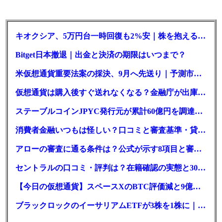
キオクシア、5万円台一時回復も2%安｜株を抱える東芝は純利益30倍
Bitget日本撤退｜出金と決済の期限はいつまで？
米仮想通貨重要法案の採決、9月へ先送り｜予測市場の成立確率は14%に
仮想通貨は購入後すぐ送れなくなる？金融庁が出庫制限を要請
ステーブルコインJPYC発行元が累計60億円を調達、物流大手も出資参画
消費者金融いつもは怪しい？口コミと審査基準・貸付条件を調査
アローの審査に通る条件は？公式が示す8項目と審査時間
セントラルの口コミ・評判は？在籍確認の実態と30日金利0円の落とし穴
【今日の仮想通貨】スペースXのBTC評価減と9億株の解禁。208億円相当のBTCが盗難
ブラックロックのイーサリアムETFが3株を1株に｜年初来37%安