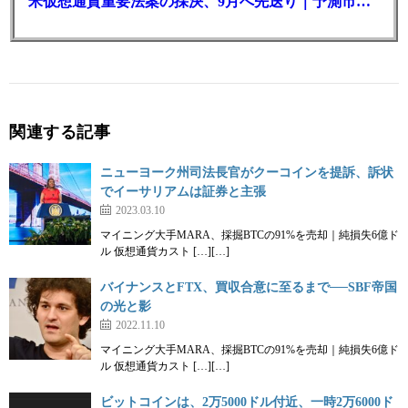
米仮想通貨重要法案の採決、9月へ先送り｜予測市場の成立確率は14%に
関連する記事
ニューヨーク州司法長官がクーコインを提訴、訴状
でイーサリアムは証券と主張
2023.03.10
マイニング大手MARA、採掘BTCの91%を売却｜純損失6億ド
ル 仮想通貨カスト […][…]
バイナンスとFTX、買収合意に至るまで──SBF帝国
の光と影
2022.11.10
マイニング大手MARA、採掘BTCの91%を売却｜純損失6億ド
ル 仮想通貨カスト […][…]
ビットコインは、2万5000ドル付近、一時2万6000ド