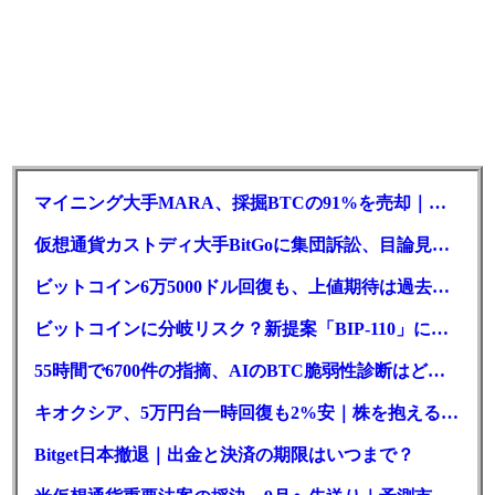
マイニング大手MARA、採掘BTCの91%を売却｜純損失6億ドル
仮想通貨カストディ大手BitGoに集団訴訟、目論見書が争点に
ビットコイン6万5000ドル回復も、上値期待は過去最低の23%
ビットコインに分岐リスク？新提案「BIP-110」に期限迫る
55時間で6700件の指摘、AIのBTC脆弱性診断はどこまで本物か
キオクシア、5万円台一時回復も2%安｜株を抱える東芝は純利益30倍
Bitget日本撤退｜出金と決済の期限はいつまで？