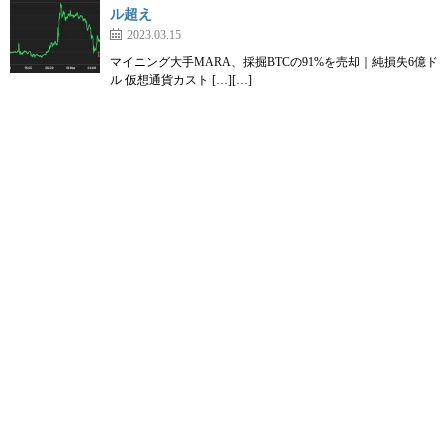
ル超え
2023.03.15
マイニング大手MARA、採掘BTCの91%を売却｜純損失6億ド
ル 仮想通貨カスト […][…]