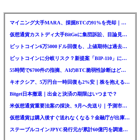
マイニング大手MARA、採掘BTCの91%を売却｜純損失6億ドル
仮想通貨カストディ大手BitGoに集団訴訟、目論見書が争点に
ビットコイン6万5000ドル回復も、上値期待は過去最低の23%
ビットコインに分岐リスク？新提案「BIP-110」に期限迫る
55時間で6700件の指摘、AIのBTC脆弱性診断はどこまで本物か
キオクシア、5万円台一時回復も2%安｜株を抱える東芝は純利益30倍
Bitget日本撤退｜出金と決済の期限はいつまで？
米仮想通貨重要法案の採決、9月へ先送り｜予測市場の成立確率は14%に
仮想通貨は購入後すぐ送れなくなる？金融庁が出庫制限を要請
ステーブルコインJPYC発行元が累計60億円を調達、物流大手も出資参画