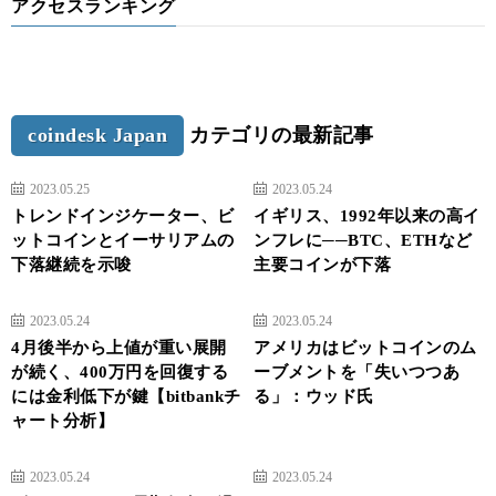
アクセスランキング
coindesk Japan
カテゴリの最新記事
2023.05.25
2023.05.24
トレンドインジケーター、ビ
イギリス、1992年以来の高イ
ットコインとイーサリアムの
ンフレに──BTC、ETHなど
下落継続を示唆
主要コインが下落
2023.05.24
2023.05.24
4月後半から上値が重い展開
アメリカはビットコインのム
が続く、400万円を回復する
ーブメントを「失いつつあ
には金利低下が鍵【bitbankチ
る」：ウッド氏
ャート分析】
2023.05.24
2023.05.24