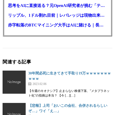
思考をAIに直接送る？元OpenAI研究者が挑む「テレパシー」開発とは
リップル、1ドル割れ目前｜レバレッジは現物出来高の6倍超
赤字転落のBTCマイニング大手はAIに賭ける｜長期負債17.8億ドル
関連する記事
30年間必死に生きてきて手取り19万ｗｗｗｗｗｗｗ
ｗｗｗ
2023.02.06
【今週のキオクシア】止まらない株価下落、”メタプラネッ
ト化”の指摘は本当？ 【今 […][…]
【悲報】上司「おいこの会社、合併されるらしい
ぞ…」ワイ「え…」