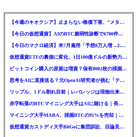
【今週のキオクシア】止まらない株価下落、”メタプラネット化”の指摘は本当？
【今日の仮想通貨】AIのBTC脆弱性診断で6700件の指摘。赤字マイニング企業はAIに賭ける
【今日のマクロ経済】米7月雇用「予想8万人増→2.3万人減」で利上げ観測後退
仮想通貨ETFの裏側に変化、1日100億ドルの新勢力がSEC登録
ビットコイン購入の原資は増資？保有8002枚の採掘企業の実態とは
思考をAIに直接送る？元OpenAI研究者が挑む「テレパシー」開発とは
リップル、1ドル割れ目前｜レバレッジは現物出来高の6倍超
赤字転落のBTCマイニング大手はAIに賭ける｜長期負債17.8億ドル
マイニング大手MARA、採掘BTCの91%を売却｜純損失6億ドル
仮想通貨カストディ大手BitGoに集団訴訟、目論見書が争点に