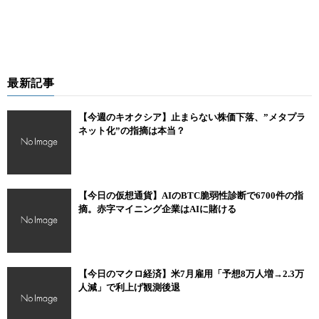
最新記事
【今週のキオクシア】止まらない株価下落、”メタプラ
ネット化”の指摘は本当？
【今日の仮想通貨】AIのBTC脆弱性診断で6700件の指
摘。赤字マイニング企業はAIに賭ける
【今日のマクロ経済】米7月雇用「予想8万人増→2.3万
人減」で利上げ観測後退