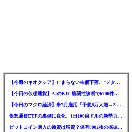
【今週のキオクシア】止まらない株価下落、”メタプラネット化”の指摘は本当？
【今日の仮想通貨】AIのBTC脆弱性診断で6700件の指摘。赤字マイニング企業はAIに賭ける
【今日のマクロ経済】米7月雇用「予想8万人増→2.3万人減」で利上げ観測後退
仮想通貨ETFの裏側に変化、1日100億ドルの新勢力がSEC登録
ビットコイン購入の原資は増資？保有8002枚の採掘企業の実態とは