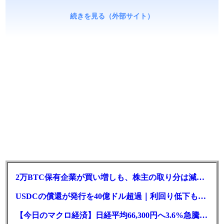
続きを見る（外部サイト）
2万BTC保有企業が買い増しも、株主の取り分は減少｜目標と逆行
USDCの償還が発行を40億ドル超過｜利回り低下も収益は増加
【今日のマクロ経済】日経平均66,300円へ3.6%急騰もAI投資回収懸念が再燃