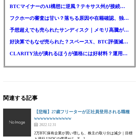
BTCマイナーのAI構想に逆風？テキサス州が接続審査を厳格化
フクホーの審査は甘い？落ちる原因や在籍確認、独自の方式を徹底解説
予想超えでも売られたサンディスク｜メモリ高騰がDePINにも波及か
好決算でもなぜ売られた？スペースX、BTC評価減と9億株の解禁
CLARITY法が潰れるほうが価格には好材料？運用大手が異例の指摘
関連する記事
【悲報】27歳フリーターが正社員登用される職種
wwwwwwwwwwww
2022.12.31
2万BTC保有企業が買い増しも、株主の取り分は減少｜目標
と逆行 USDCの償還が […][…]