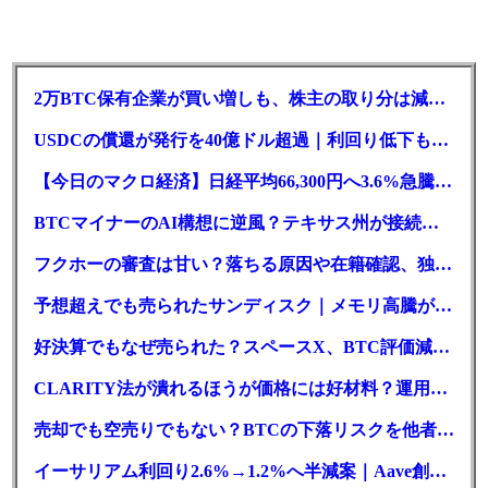
2万BTC保有企業が買い増しも、株主の取り分は減少｜目標と逆行
USDCの償還が発行を40億ドル超過｜利回り低下も収益は増加
【今日のマクロ経済】日経平均66,300円へ3.6%急騰もAI投資回収懸念が再燃
BTCマイナーのAI構想に逆風？テキサス州が接続審査を厳格化
フクホーの審査は甘い？落ちる原因や在籍確認、独自の方式を徹底解説
予想超えでも売られたサンディスク｜メモリ高騰がDePINにも波及か
好決算でもなぜ売られた？スペースX、BTC評価減と9億株の解禁
CLARITY法が潰れるほうが価格には好材料？運用大手が異例の指摘
売却でも空売りでもない？BTCの下落リスクを他者に渡す手法
イーサリアム利回り2.6%→1.2%へ半減案｜Aave創業者「有害」と警告