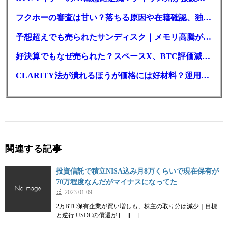
フクホーの審査は甘い？落ちる原因や在籍確認、独自の方式を徹底解説
予想超えでも売られたサンディスク｜メモリ高騰がDePINにも波及か
好決算でもなぜ売られた？スペースX、BTC評価減と9億株の解禁
CLARITY法が潰れるほうが価格には好材料？運用大手が異例の指摘
関連する記事
投資信託で積立NISA込み月8万くらいで現在保有が
70万程度なんだがマイナスになってた
2023.01.09
2万BTC保有企業が買い増しも、株主の取り分は減少｜目標
と逆行 USDCの償還が […][…]