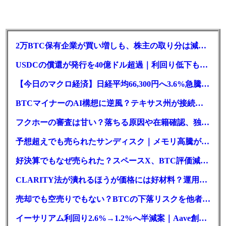
2万BTC保有企業が買い増しも、株主の取り分は減少｜目標と逆行
USDCの償還が発行を40億ドル超過｜利回り低下も収益は増加
【今日のマクロ経済】日経平均66,300円へ3.6%急騰もAI投資回収懸念が再燃
BTCマイナーのAI構想に逆風？テキサス州が接続審査を厳格化
フクホーの審査は甘い？落ちる原因や在籍確認、独自の方式を徹底解説
予想超えでも売られたサンディスク｜メモリ高騰がDePINにも波及か
好決算でもなぜ売られた？スペースX、BTC評価減と9億株の解禁
CLARITY法が潰れるほうが価格には好材料？運用大手が異例の指摘
売却でも空売りでもない？BTCの下落リスクを他者に渡す手法
イーサリアム利回り2.6%→1.2%へ半減案｜Aave創業者「有害」と警告