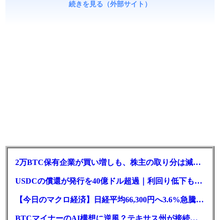
続きを見る（外部サイト）
2万BTC保有企業が買い増しも、株主の取り分は減少｜目標と逆行
USDCの償還が発行を40億ドル超過｜利回り低下も収益は増加
【今日のマクロ経済】日経平均66,300円へ3.6%急騰もAI投資回収懸念が再燃
BTCマイナーのAI構想に逆風？テキサス州が接続審査を厳格化