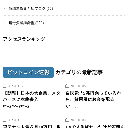
仮想通貨まとめブログ
(16)
暗号資産羅針盤
(872)
アクセスランキング
ビットコイン速報
カテゴリの最新記事
2023.03.07
2023.03.05
【朗報】日本の大企業、メタ
自民党「5兆円余っているか
バースに本格参入
ら、貧困層にお金を配る
wwywwywwy
か…」
2023.03.03
2023.03.03
貸テナント賃収月20万円、返
FXで人生終わったけど質問あ