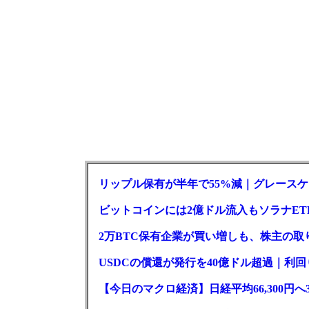
リップル保有が半年で55%減｜グレースケー
ビットコインには2億ドル流入もソラナET
2万BTC保有企業が買い増しも、株主の
USDCの償還が発行を40億ドル超過｜利
【今日のマクロ経済】日経平均66,300円へ