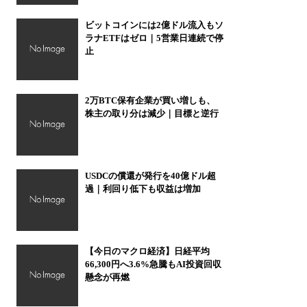
ビットコインには2億ドル流入もソ
ラナETFはゼロ｜5営業日連続で停
止
2万BTC保有企業が買い増しも、
株主の取り分は減少｜目標と逆行
USDCの償還が発行を40億ドル超
過｜利回り低下も収益は増加
【今日のマクロ経済】日経平均
66,300円へ3.6%急騰もAI投資回収
懸念が再燃