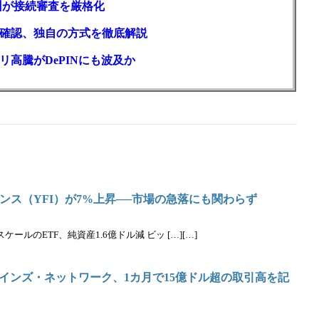
州が接続審査を厳格化
確認、独自の方式を徹底解説
高騰がDePINにも波及か
ナンス（YFI）が7%上昇──市場の急落にも関わらず
ルのETF、純資産1.6億ドル減 ビッ […][…]
インズ・ネットワーク、1カ月で15億ドル超の取引高を記