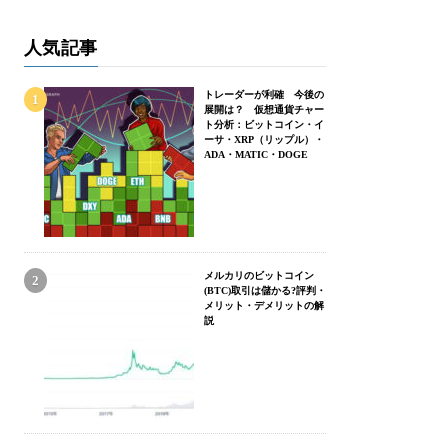
人気記事
トレーダーが利確 今後の
展開は？ 仮想通貨チャー
ト分析：ビットコイン・イ
ーサ・XRP（リップル）・
ADA・MATIC・DOGE
メルカリのビットコイン
(BTC)取引は儲かる?評判・
メリット・デメリットの解
説