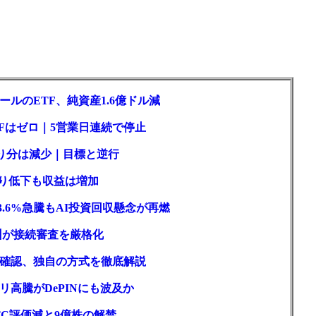
ルのETF、純資産1.6億ドル減
Fはゼロ｜5営業日連続で停止
取り分は減少｜目標と逆行
回り低下も収益は増加
3.6%急騰もAI投資回収懸念が再燃
州が接続審査を厳格化
確認、独自の方式を徹底解説
高騰がDePINにも波及か
C評価減と9億株の解禁