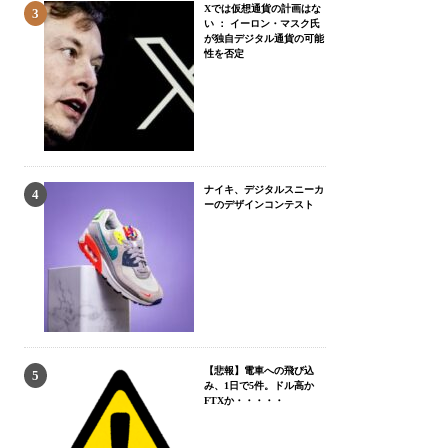
Xでは仮想通貨の計画はな
い ： イーロン・マスク氏
が独自デジタル通貨の可能
性を否定
ナイキ、デジタルスニーカ
ーのデザインコンテスト
【悲報】電車への飛び込
み、1日で5件。ドル高か
FTXか・・・・・