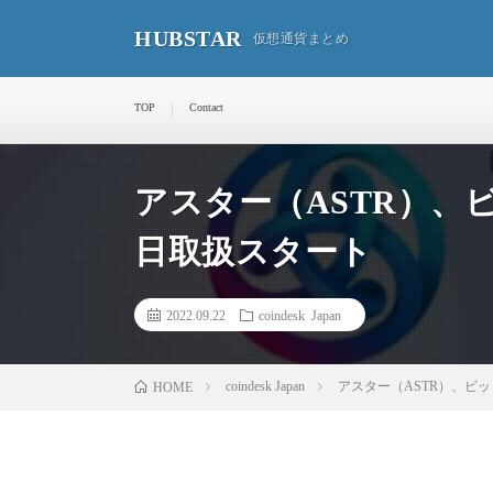
HUBSTAR
仮想通貨まとめ
TOP
Contact
アスター（ASTR）、ビ
日取扱スタート
2022.09.22
coindesk Japan
coindesk Japan
アスター（ASTR）、ビッ
HOME