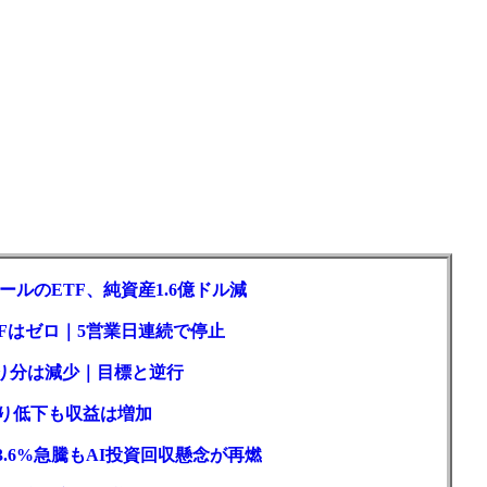
ルのETF、純資産1.6億ドル減
Fはゼロ｜5営業日連続で停止
取り分は減少｜目標と逆行
回り低下も収益は増加
3.6%急騰もAI投資回収懸念が再燃