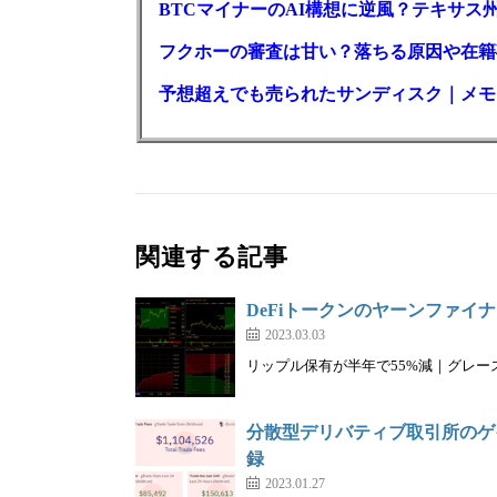
BTCマイナーのAI構想に逆風？テキサス
フクホーの審査は甘い？落ちる原因や在籍
予想超えでも売られたサンディスク｜メモリ
関連する記事
DeFiトークンのヤーンファイ
2023.03.03
リップル保有が半年で55%減｜グレースケー
分散型デリバティブ取引所のゲ
録
2023.01.27