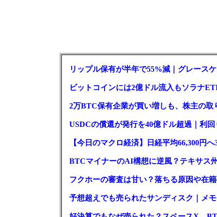
リップル保有が半年で55%減｜グレースケー
ビットコインには2億ドル流入もソラナET
2万BTC保有企業が買い増しも、株主の
USDCの償還が発行を40億ドル超過｜利
【今日のマクロ経済】日経平均66,300円へ
BTCマイナーのAI構想に逆風？テキサス
フクホーの審査は甘い？落ちる原因や在籍
予想超えでも売られたサンディスク｜メモリ
好決算でもなぜ売られた？スペースX、BT