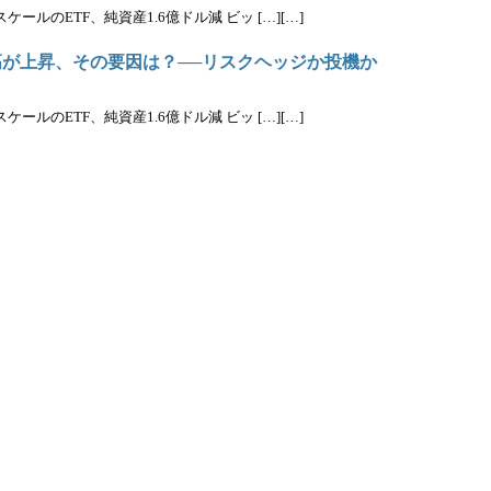
ルのETF、純資産1.6億ドル減 ビッ […][…]
高が上昇、その要因は？──リスクヘッジか投機か
ルのETF、純資産1.6億ドル減 ビッ […][…]