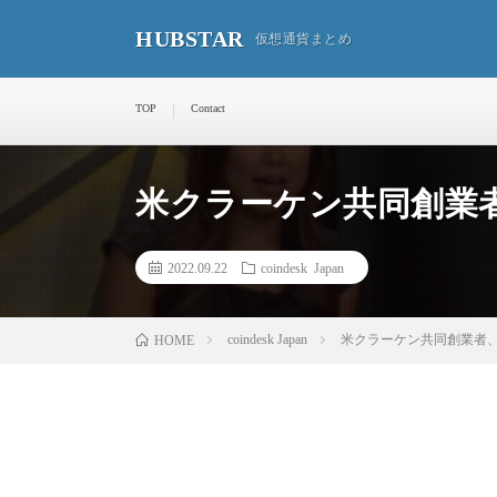
HUBSTAR
仮想通貨まとめ
TOP
Contact
米クラーケン共同創業者
2022.09.22
coindesk Japan
coindesk Japan
米クラーケン共同創業者、
HOME