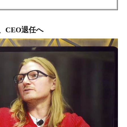
、CEO退任へ