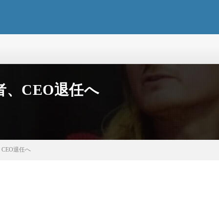
、CEO退任へ
CEO退任へ