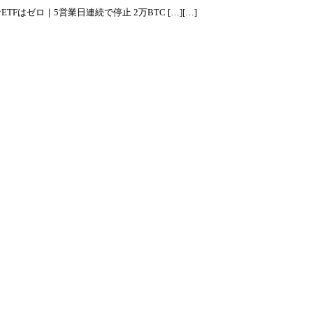
Fはゼロ｜5営業日連続で停止 2万BTC […][…]