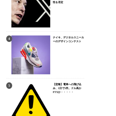
性を否定
ナイキ、デジタルスニーカ
ーのデザインコンテスト
【悲報】電車への飛び込
み、1日で5件。ドル高か
FTXか・・・・・