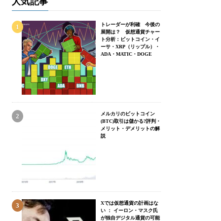
人気記事
トレーダーが利確 今後の
展開は？ 仮想通貨チャー
ト分析：ビットコイン・イ
ーサ・XRP（リップル）・
ADA・MATIC・DOGE
メルカリのビットコイン
(BTC)取引は儲かる?評判・
メリット・デメリットの解
説
Xでは仮想通貨の計画はな
い ： イーロン・マスク氏
が独自デジタル通貨の可能