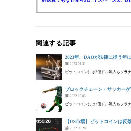
好決算でもなぜ売られた？スペースX、BT
関連する記事
2023年、DAOが法律に従う
2023.01.31
ビットコインには2億ドル流入もソラナET
ブロックチェーン・サッカーゲ
2022.12.03
ビットコインには2億ドル流入もソラナET
【US市場】ビットコインは反
2022.09.28