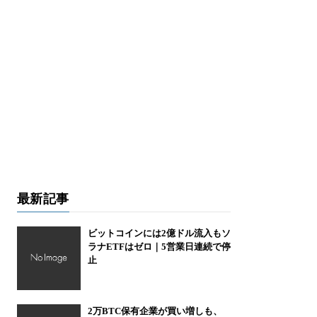
最新記事
ビットコインには2億ドル流入もソ
ラナETFはゼロ｜5営業日連続で停
止
2万BTC保有企業が買い増しも、