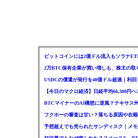
ビットコインには2億ドル流入もソラナET
2万BTC保有企業が買い増しも、株主の
USDCの償還が発行を40億ドル超過｜利
【今日のマクロ経済】日経平均66,300円へ
BTCマイナーのAI構想に逆風？テキサス
フクホーの審査は甘い？落ちる原因や在籍
予想超えでも売られたサンディスク｜メモリ