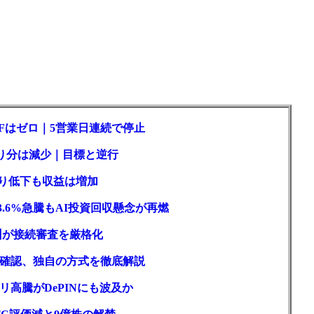
Fはゼロ｜5営業日連続で停止
取り分は減少｜目標と逆行
回り低下も収益は増加
3.6%急騰もAI投資回収懸念が再燃
州が接続審査を厳格化
確認、独自の方式を徹底解説
高騰がDePINにも波及か