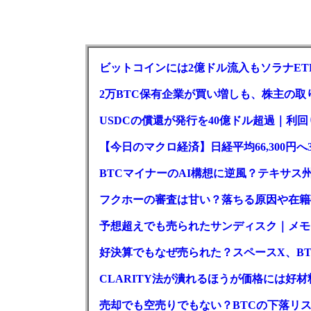
ビットコインには2億ドル流入もソラナET
2万BTC保有企業が買い増しも、株主の
USDCの償還が発行を40億ドル超過｜利
【今日のマクロ経済】日経平均66,300円へ
BTCマイナーのAI構想に逆風？テキサス
フクホーの審査は甘い？落ちる原因や在籍
予想超えでも売られたサンディスク｜メモリ
好決算でもなぜ売られた？スペースX、BT
CLARITY法が潰れるほうが価格には好
売却でも空売りでもない？BTCの下落リ