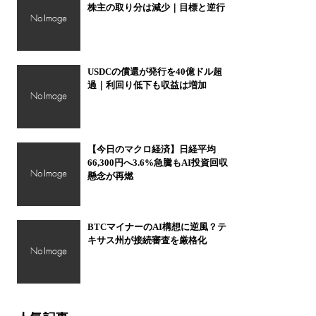
株主の取り分は減少｜目標と逆行
USDCの償還が発行を40億ドル超
過｜利回り低下も収益は増加
【今日のマクロ経済】日経平均
66,300円へ3.6%急騰もAI投資回収
懸念が再燃
BTCマイナーのAI構想に逆風？テ
キサス州が接続審査を厳格化