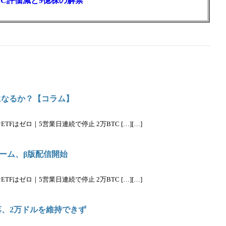
C評価減と9億株の解禁
年になるか？【コラム】
Fはゼロ｜5営業日連続で停止 2万BTC […][…]
ーム、β版配信開始
Fはゼロ｜5営業日連続で停止 2万BTC […][…]
落、2万ドルを維持できず