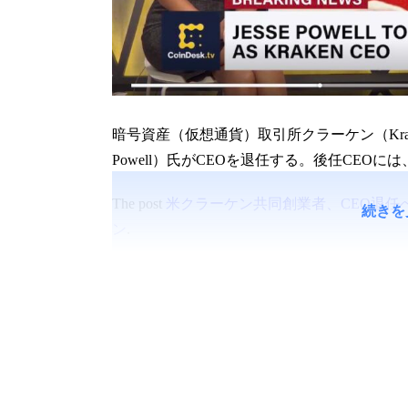
暗号資産（仮想通貨）取引所クラーケン（Krak
Powell）氏がCEOを退任する。後任CEOには
The post
米クラーケン共同創業者、CEO退任
続きを
ン
.