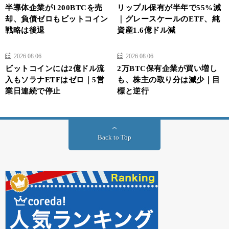
半導体企業が1200BTCを売
リップル保有が半年で55%減
却、負債ゼロもビットコイン
｜グレースケールのETF、純
戦略は後退
資産1.6億ドル減
2026.08.06
2026.08.06
ビットコインには2億ドル流
2万BTC保有企業が買い増し
入もソラナETFはゼロ｜5営
も、株主の取り分は減少｜目
業日連続で停止
標と逆行
Back to Top