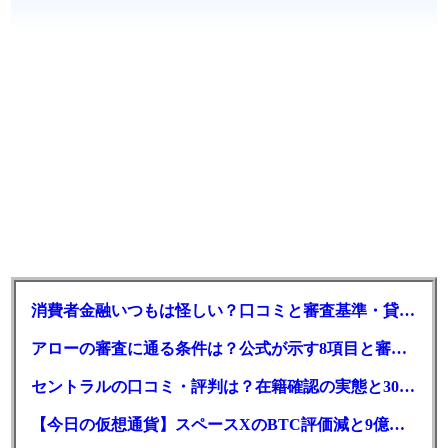
消費者金融いつもは怪しい？口コミと審査基準・貸付条件を調査
アローの審査に通る条件は？公式が示す8項目と審査時間
セントラルの口コミ・評判は？在籍確認の実態と30日金利0円の落とし穴
【今日の仮想通貨】スペースXのBTC評価減と9億株の解禁。208億円相当のBTCが盗難