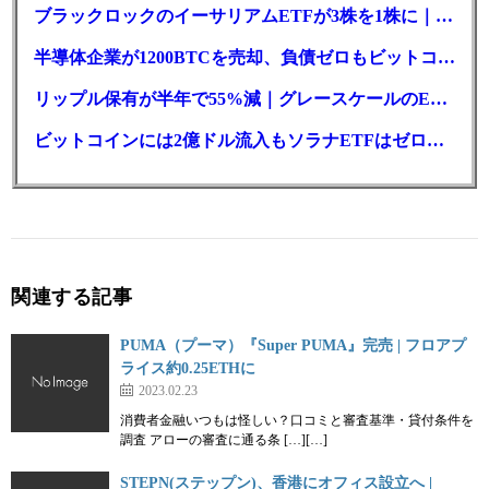
ブラックロックのイーサリアムETFが3株を1株に｜年初来37%安
半導体企業が1200BTCを売却、負債ゼロもビットコイン戦略は後退
リップル保有が半年で55%減｜グレースケールのETF、純資産1.6億ドル減
ビットコインには2億ドル流入もソラナETFはゼロ｜5営業日連続で停止
関連する記事
PUMA（プーマ）『Super PUMA』完売 | フロアプ
ライス約0.25ETHに
2023.02.23
消費者金融いつもは怪しい？口コミと審査基準・貸付条件を
調査 アローの審査に通る条 […][…]
STEPN(ステップン)、香港にオフィス設立へ |