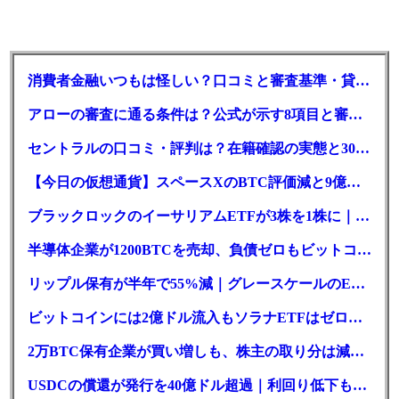
消費者金融いつもは怪しい？口コミと審査基準・貸付条件を調査
アローの審査に通る条件は？公式が示す8項目と審査時間
セントラルの口コミ・評判は？在籍確認の実態と30日金利0円の落とし穴
【今日の仮想通貨】スペースXのBTC評価減と9億株の解禁。208億円相当のBTCが盗難
ブラックロックのイーサリアムETFが3株を1株に｜年初来37%安
半導体企業が1200BTCを売却、負債ゼロもビットコイン戦略は後退
リップル保有が半年で55%減｜グレースケールのETF、純資産1.6億ドル減
ビットコインには2億ドル流入もソラナETFはゼロ｜5営業日連続で停止
2万BTC保有企業が買い増しも、株主の取り分は減少｜目標と逆行
USDCの償還が発行を40億ドル超過｜利回り低下も収益は増加