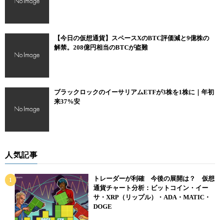
【今日の仮想通貨】スペースXのBTC評価減と9億株の
解禁。208億円相当のBTCが盗難
ブラックロックのイーサリアムETFが3株を1株に｜年初
来37%安
人気記事
トレーダーが利確 今後の展開は？ 仮想
通貨チャート分析：ビットコイン・イー
サ・XRP（リップル）・ADA・MATIC・
DOGE