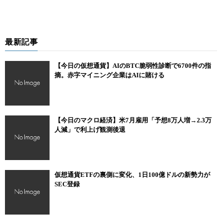
最新記事
【今日の仮想通貨】AIのBTC脆弱性診断で6700件の指
摘。赤字マイニング企業はAIに賭ける
【今日のマクロ経済】米7月雇用「予想8万人増→2.3万
人減」で利上げ観測後退
仮想通貨ETFの裏側に変化、1日100億ドルの新勢力が
SEC登録