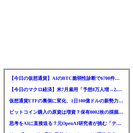
【今日の仮想通貨】AIのBTC脆弱性診断で6700件の指摘。赤字マイニング企業はAIに賭ける
【今日のマクロ経済】米7月雇用「予想8万人増→2.3万人減」で利上げ観測後退
仮想通貨ETFの裏側に変化、1日100億ドルの新勢力がSEC登録
ビットコイン購入の原資は増資？保有8002枚の採掘企業の実態とは
思考をAIに直接送る？元OpenAI研究者が挑む「テレパシー」開発とは