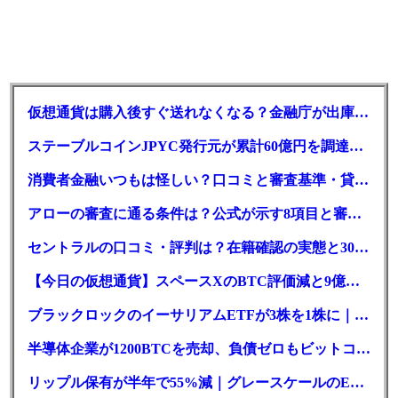
仮想通貨は購入後すぐ送れなくなる？金融庁が出庫制限を要請
ステーブルコインJPYC発行元が累計60億円を調達、物流大手も出資参画
消費者金融いつもは怪しい？口コミと審査基準・貸付条件を調査
アローの審査に通る条件は？公式が示す8項目と審査時間
セントラルの口コミ・評判は？在籍確認の実態と30日金利0円の落とし穴
【今日の仮想通貨】スペースXのBTC評価減と9億株の解禁。208億円相当のBTCが盗難
ブラックロックのイーサリアムETFが3株を1株に｜年初来37%安
半導体企業が1200BTCを売却、負債ゼロもビットコイン戦略は後退
リップル保有が半年で55%減｜グレースケールのETF、純資産1.6億ドル減