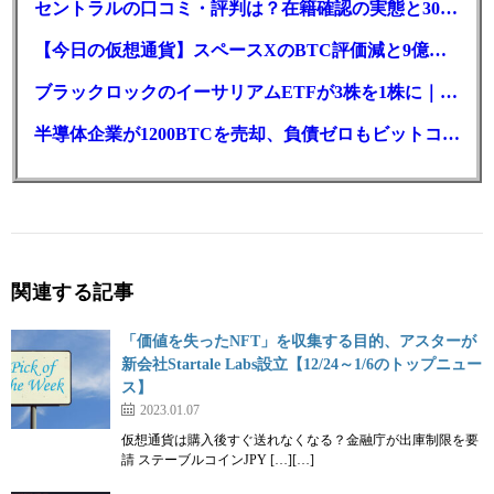
セントラルの口コミ・評判は？在籍確認の実態と30日金利0円の落とし穴
【今日の仮想通貨】スペースXのBTC評価減と9億株の解禁。208億円相当のBTCが盗難
ブラックロックのイーサリアムETFが3株を1株に｜年初来37%安
半導体企業が1200BTCを売却、負債ゼロもビットコイン戦略は後退
関連する記事
「価値を失ったNFT」を収集する目的、アスターが
新会社Startale Labs設立【12/24～1/6のトップニュー
ス】
2023.01.07
仮想通貨は購入後すぐ送れなくなる？金融庁が出庫制限を要
請 ステーブルコインJPY […][…]