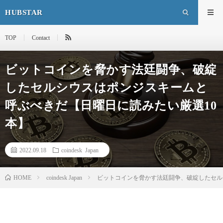
HUBSTAR
TOP
Contact
ビットコインを脅かす法廷闘争、破綻
したセルシウスはポンジスキームと
呼ぶべきだ【日曜日に読みたい厳選10
本】
2022.09.18
coindesk Japan
HOME
coindesk Japan
ビットコインを脅かす法廷闘争、破綻したセル