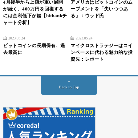
4月後半から上値が重い展開
アメリカはビットコインのム
が続く、400万円を回復する
ーブメントを「失いつつあ
には金利低下が鍵【bitbankチ
る」：ウッド氏
ャート分析】
2023.05.24
2023.05.24
ビットコインの長期保有、過
マイクロストラテジーはコイ
去最高に
ンベースに代わる魅力的な投
資先：レポート
Back to Top